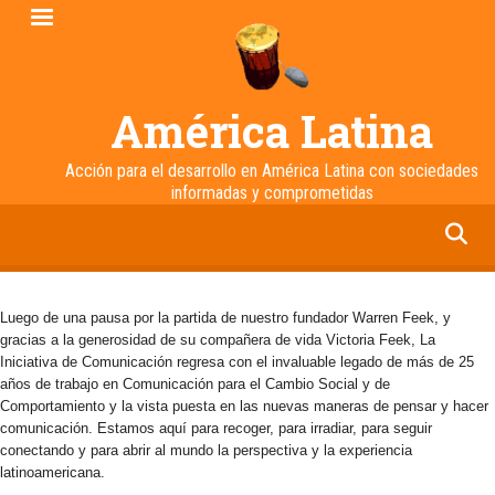
Pasar
al
contenido
principal
América Latina
Acción para el desarrollo en América Latina con sociedades
informadas y comprometidas
facebook
twitter
linkedin
instagram
Luego de una pausa por la partida de nuestro fundador Warren Feek, y
gracias a la generosidad de su compañera de vida Victoria Feek, La
Iniciativa de Comunicación regresa con el invaluable legado de más de 25
años de trabajo en Comunicación para el Cambio Social y de
Comportamiento y la vista puesta en las nuevas maneras de pensar y hacer
comunicación. Estamos aquí para recoger, para irradiar, para seguir
conectando y para abrir al mundo la perspectiva y la experiencia
latinoamericana.