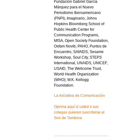
Fundación Gabriel García
Márquez para el Nuevo
Periodismo Iberoamericano
(FNPI), Imaginario, Johns
Hopkins Bloomberg School of
Public Health Center for
Communication Programs,
MISA, Open Society Foundation,
Oxfam Novib, PAHO, Puntos de
Encuentro, SAfAIDS, Sesame
Workshop, Soul City, STEPS
International, UNAIDS, UNICEF,
USAID, The Wellcome Trust,
World Health Organization
(WHO), W.K. Kellogg
Foundation.
La Iniciativa de Comunicación
Oprima aquí si usted o sus
colegas quieren suscribirse al
Son de Tambora