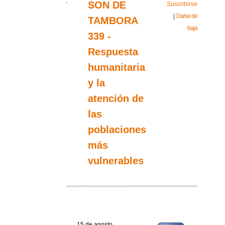
SON DE
Suscribirse
|
Darse de
TAMBORA
baja
339 -
Respuesta
humanitaria
y la
atención de
las
poblaciones
más
vulnerables
15 de agosto