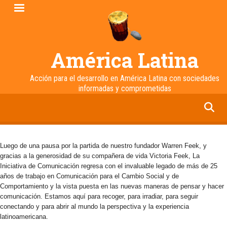
Pasar
al
contenido
principal
América Latina
Acción para el desarrollo en América Latina con sociedades
informadas y comprometidas
facebook
twitter
linkedin
instagram
Luego de una pausa por la partida de nuestro fundador Warren Feek, y
gracias a la generosidad de su compañera de vida Victoria Feek, La
Iniciativa de Comunicación regresa con el invaluable legado de más de 25
años de trabajo en Comunicación para el Cambio Social y de
Comportamiento y la vista puesta en las nuevas maneras de pensar y hacer
comunicación. Estamos aquí para recoger, para irradiar, para seguir
conectando y para abrir al mundo la perspectiva y la experiencia
latinoamericana.