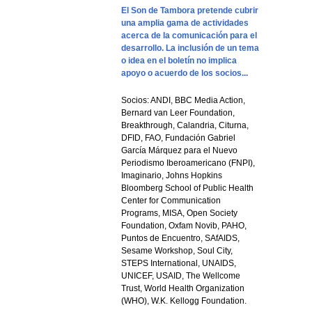
El Son de Tambora pretende cubrir
una amplia gama de actividades
acerca de la comunicación para el
desarrollo. La inclusión de un tema
o idea en el boletín no implica
apoyo o acuerdo de los socios...
Socios: ANDI, BBC Media Action,
Bernard van Leer Foundation,
Breakthrough, Calandria, Citurna,
DFID, FAO, Fundación Gabriel
García Márquez para el Nuevo
Periodismo Iberoamericano (FNPI),
Imaginario, Johns Hopkins
Bloomberg School of Public Health
Center for Communication
Programs, MISA, Open Society
Foundation, Oxfam Novib, PAHO,
Puntos de Encuentro, SAfAIDS,
Sesame Workshop, Soul City,
STEPS International, UNAIDS,
UNICEF, USAID, The Wellcome
Trust, World Health Organization
(WHO), W.K. Kellogg Foundation.