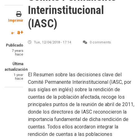
Interinstitucional
(IASC)
Imprimir
a+
a-
Tue, 12/04/2018 - 17:14
0 comments
Publicado
7 years
hace
Image
Última
actualización
SummaryText
El Resumen sobre las decisiones clave del
1 year
hace
Comité Permanente Interinstitucional (IASC, por
sus siglas en inglés) sobre la rendición de
cuentas de la población afectada, recoge los
principales puntos de la reunión de abril de 2011,
donde los directores de IASC reconocieron la
importancia fundamental de dicha rendición de
cuentas. Todos ellos acordaron integrar la
rendición de cuentas a las poblaciones