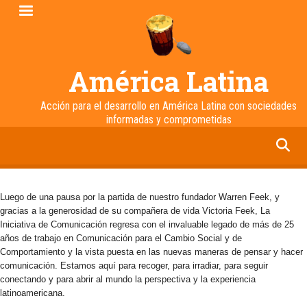
Pasar
al
contenido
principal
América Latina
Acción para el desarrollo en América Latina con sociedades
informadas y comprometidas
facebook
twitter
linkedin
instagram
Luego de una pausa por la partida de nuestro fundador Warren Feek, y
gracias a la generosidad de su compañera de vida Victoria Feek, La
Iniciativa de Comunicación regresa con el invaluable legado de más de 25
años de trabajo en Comunicación para el Cambio Social y de
Comportamiento y la vista puesta en las nuevas maneras de pensar y hacer
comunicación. Estamos aquí para recoger, para irradiar, para seguir
conectando y para abrir al mundo la perspectiva y la experiencia
latinoamericana.