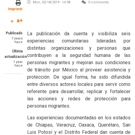
Mon, 02/18/2019 - 14:38
0 comments
Imprimir
a+
Image
a-
SummaryText
La publicación da cuenta y visibiliza seis
Publicado
7 years
experiencias comunitarias lideradas por
hace
distintas organizaciones y personas que
Última
contribuyen a la seguridad humana de las
actualización
personas migrantes y mejoran sus condiciones
1 year
hace
de tránsito por México al proveer asistencia y
protección. De igual forma, ha sido difundida
entre diversos actores locales para servir como
referente para desarrollar, replicar y fortalecer
las acciones y redes de protección para
personas migrantes.
Las experiencias documentadas en los estados
de Chiapas, Veracruz, Oaxaca, Querétaro, San
Luis Potosí y el Distrito Federal dan cuenta de