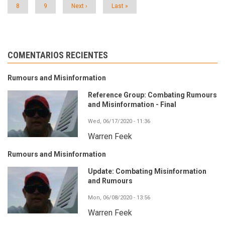
Página
8
Página
9
Siguiente
Next ›
Última
Last »
página
página
COMENTARIOS RECIENTES
Rumours and Misinformation
Reference Group: Combating Rumours
and Misinformation - Final
Wed, 06/17/2020 - 11:36
Warren Feek
Rumours and Misinformation
Update: Combating Misinformation
and Rumours
Mon, 06/08/2020 - 13:56
Warren Feek