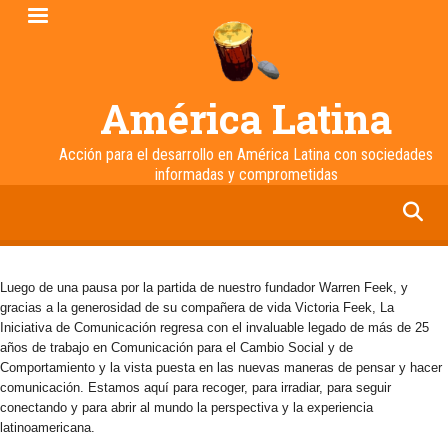
Pasar
al
contenido
principal
América Latina
Acción para el desarrollo en América Latina con sociedades
informadas y comprometidas
facebook
twitter
linkedin
instagram
Luego de una pausa por la partida de nuestro fundador Warren Feek, y
gracias a la generosidad de su compañera de vida Victoria Feek, La
Iniciativa de Comunicación regresa con el invaluable legado de más de 25
años de trabajo en Comunicación para el Cambio Social y de
Comportamiento y la vista puesta en las nuevas maneras de pensar y hacer
comunicación. Estamos aquí para recoger, para irradiar, para seguir
conectando y para abrir al mundo la perspectiva y la experiencia
latinoamericana.