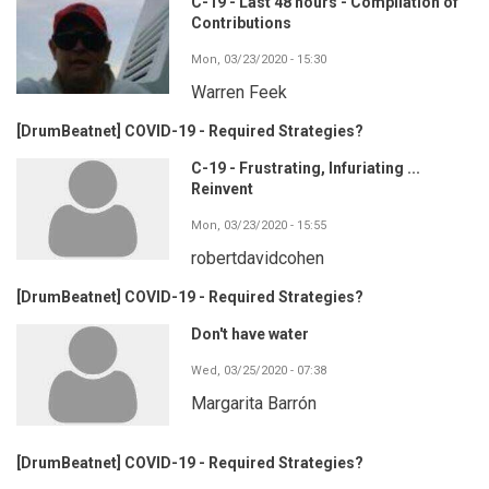
C-19 - Last 48 hours - Compilation of
Contributions
Mon, 03/23/2020 - 15:30
Warren Feek
[DrumBeatnet] COVID-19 - Required Strategies?
C-19 - Frustrating, Infuriating ...
Reinvent
Mon, 03/23/2020 - 15:55
robertdavidcohen
[DrumBeatnet] COVID-19 - Required Strategies?
Don't have water
Wed, 03/25/2020 - 07:38
Margarita Barrón
[DrumBeatnet] COVID-19 - Required Strategies?