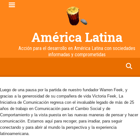
Pasar
al
contenido
principal
América Latina
Acción para el desarrollo en América Latina con sociedades
informadas y comprometidas
facebook
twitter
linkedin
instagram
Luego de una pausa por la partida de nuestro fundador Warren Feek, y
gracias a la generosidad de su compañera de vida Victoria Feek, La
Iniciativa de Comunicación regresa con el invaluable legado de más de 25
años de trabajo en Comunicación para el Cambio Social y de
Comportamiento y la vista puesta en las nuevas maneras de pensar y hacer
comunicación. Estamos aquí para recoger, para irradiar, para seguir
conectando y para abrir al mundo la perspectiva y la experiencia
latinoamericana.