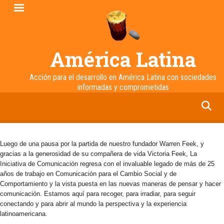
Pasar
al
contenido
principal
América Latina
Acción para el desarrollo en América Latina con sociedades
informadas y comprometidas
facebook
twitter
linkedin
instagram
Luego de una pausa por la partida de nuestro fundador Warren Feek, y
gracias a la generosidad de su compañera de vida Victoria Feek, La
Iniciativa de Comunicación regresa con el invaluable legado de más de 25
años de trabajo en Comunicación para el Cambio Social y de
Comportamiento y la vista puesta en las nuevas maneras de pensar y hacer
comunicación. Estamos aquí para recoger, para irradiar, para seguir
conectando y para abrir al mundo la perspectiva y la experiencia
latinoamericana.