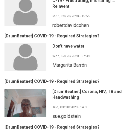
C-19 - Frustrating, Infuriating ...
Reinvent
Mon, 03/23/2020 - 15:55
robertdavidcohen
[DrumBeatnet] COVID-19 - Required Strategies?
Don't have water
Wed, 03/25/2020 - 07:38
Margarita Barrón
[DrumBeatnet] COVID-19 - Required Strategies?
[DrumBeatnet] Corona, HIV, TB and
Handwashing
Tue, 03/10/2020 - 14:05
sue.goldstein
[DrumBeatnet] COVID-19 - Required Strategies?