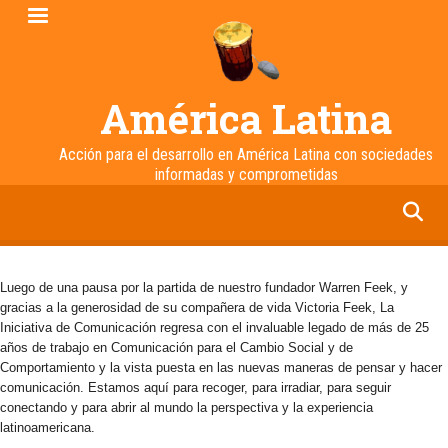
Pasar
al
contenido
principal
América Latina
Acción para el desarrollo en América Latina con sociedades
informadas y comprometidas
facebook
twitter
linkedin
instagram
Luego de una pausa por la partida de nuestro fundador Warren Feek, y
gracias a la generosidad de su compañera de vida Victoria Feek, La
Iniciativa de Comunicación regresa con el invaluable legado de más de 25
años de trabajo en Comunicación para el Cambio Social y de
Comportamiento y la vista puesta en las nuevas maneras de pensar y hacer
comunicación. Estamos aquí para recoger, para irradiar, para seguir
conectando y para abrir al mundo la perspectiva y la experiencia
latinoamericana.