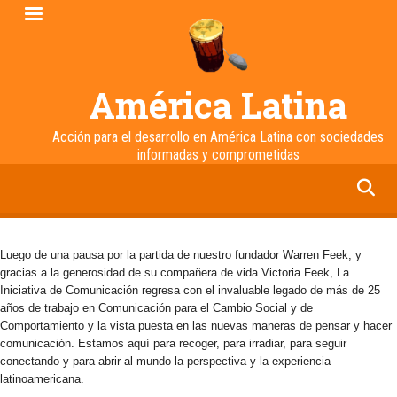
Pasar
al
contenido
principal
América Latina
Acción para el desarrollo en América Latina con sociedades
informadas y comprometidas
facebook
twitter
linkedin
instagram
Luego de una pausa por la partida de nuestro fundador Warren Feek, y
gracias a la generosidad de su compañera de vida Victoria Feek, La
Iniciativa de Comunicación regresa con el invaluable legado de más de 25
años de trabajo en Comunicación para el Cambio Social y de
Comportamiento y la vista puesta en las nuevas maneras de pensar y hacer
comunicación. Estamos aquí para recoger, para irradiar, para seguir
conectando y para abrir al mundo la perspectiva y la experiencia
latinoamericana.