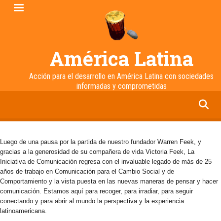
Pasar
al
contenido
principal
América Latina
Acción para el desarrollo en América Latina con sociedades
informadas y comprometidas
facebook
twitter
linkedin
instagram
Luego de una pausa por la partida de nuestro fundador Warren Feek, y
gracias a la generosidad de su compañera de vida Victoria Feek, La
Iniciativa de Comunicación regresa con el invaluable legado de más de 25
años de trabajo en Comunicación para el Cambio Social y de
Comportamiento y la vista puesta en las nuevas maneras de pensar y hacer
comunicación. Estamos aquí para recoger, para irradiar, para seguir
conectando y para abrir al mundo la perspectiva y la experiencia
latinoamericana.