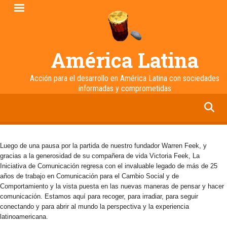
Pasar
al
contenido
principal
América Latina
Acción para el desarrollo en América Latina con sociedades
informadas y comprometidas
facebook
twitter
linkedin
instagram
Luego de una pausa por la partida de nuestro fundador Warren Feek, y
gracias a la generosidad de su compañera de vida Victoria Feek, La
Iniciativa de Comunicación regresa con el invaluable legado de más de 25
años de trabajo en Comunicación para el Cambio Social y de
Comportamiento y la vista puesta en las nuevas maneras de pensar y hacer
comunicación. Estamos aquí para recoger, para irradiar, para seguir
conectando y para abrir al mundo la perspectiva y la experiencia
latinoamericana.