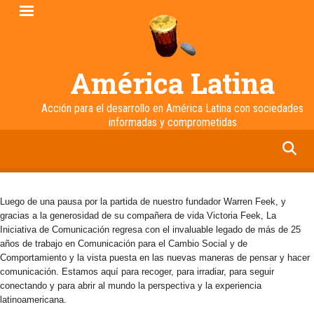
Pasar
al
contenido
principal
América Latina
Acción para el desarrollo en América Latina con sociedades
informadas y comprometidas
facebook
twitter
linkedin
instagram
Luego de una pausa por la partida de nuestro fundador Warren Feek, y
gracias a la generosidad de su compañera de vida Victoria Feek, La
Iniciativa de Comunicación regresa con el invaluable legado de más de 25
años de trabajo en Comunicación para el Cambio Social y de
Comportamiento y la vista puesta en las nuevas maneras de pensar y hacer
comunicación. Estamos aquí para recoger, para irradiar, para seguir
conectando y para abrir al mundo la perspectiva y la experiencia
latinoamericana.