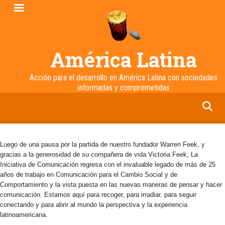
Pasar
al
contenido
principal
América Latina
Acción para el desarrollo en América Latina con sociedades
informadas y comprometidas
facebook
twitter
linkedin
instagram
Luego de una pausa por la partida de nuestro fundador Warren Feek, y
gracias a la generosidad de su compañera de vida Victoria Feek, La
Iniciativa de Comunicación regresa con el invaluable legado de más de 25
años de trabajo en Comunicación para el Cambio Social y de
Comportamiento y la vista puesta en las nuevas maneras de pensar y hacer
comunicación. Estamos aquí para recoger, para irradiar, para seguir
conectando y para abrir al mundo la perspectiva y la experiencia
latinoamericana.