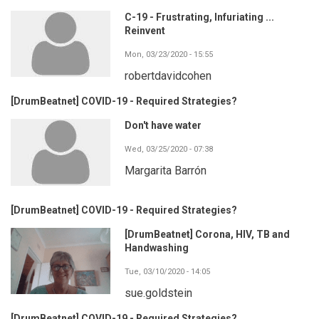
C-19 - Frustrating, Infuriating ...
Reinvent
Mon, 03/23/2020 - 15:55
robertdavidcohen
[DrumBeatnet] COVID-19 - Required Strategies?
Don't have water
Wed, 03/25/2020 - 07:38
Margarita Barrón
[DrumBeatnet] COVID-19 - Required Strategies?
[DrumBeatnet] Corona, HIV, TB and
Handwashing
Tue, 03/10/2020 - 14:05
sue.goldstein
[DrumBeatnet] COVID-19 - Required Strategies?