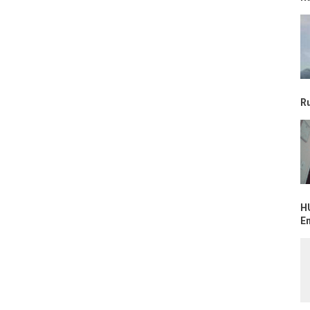
R
H
E