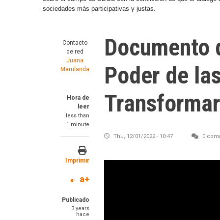
sociedades más participativas y justas.
Documento d
Contacto
de red
Juana
Poder de las
Marulanda
Transforma
Hora de
leer
less than
1 minute
Thu, 12/01/2022 - 10:47
0 com
Imprimir
a+
a-
Publicado
3 years
hace