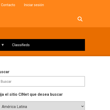
Contacto
Iniciar sesión
facebook
twitter
linkedin
instagram
Classifieds
uscar
lija el sitio CINet que desea buscar