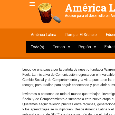
Pasar
América L
al
contenido
Acción para el desarrollo en 
principal
América Latina
Romper El Silencio
Edue
Temas
Región
Estra
Todo(s)
Luego de una pausa por la partida de nuestro fundador Warren
Feek, La Iniciativa de Comunicación regresa con el invaluabl
Cambio Social y de Comportamiento y la vista puesta en las
recoger, para irradiar, para seguir conectando y para abrir al 
Invitamos a personas de todo el mundo que trabajan, investig
Social y de Comportamiento a sumarse a esta nueva etapa s
Queremos seguir tejiendo puentes entre regiones, generaciones 
y los aprendizajes se multipliquen. Desde América Latina y e
sobre el campo de SBCC con la convicción de que el diálogo abi