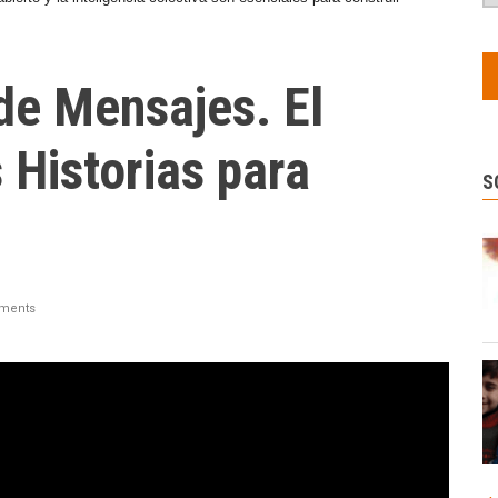
e Mensajes. El
 Historias para
S
r
ments