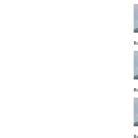
R
R
R