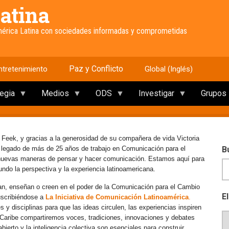
atina
América Latina con sociedades informadas y comprometidas
Paz y Conflicto
ntretenimiento
Global (Inglés)
tegia
Medios
ODS
Investigar
Grupos
 Feek, y gracias a la generosidad de su compañera de vida Victoria
e legado de más de 25 años de trabajo en Comunicación para el
B
 nuevas maneras de pensar y hacer comunicación. Estamos aquí para
mundo la perspectiva y la experiencia latinoamericana.
an, enseñan o creen en el poder de la Comunicación para el Cambio
E
uscribiéndose a
La Iniciativa de Comunicación Latinoamérica
.
y disciplinas para que las ideas circulen, las experiencias inspiren
l Caribe compartiremos voces, tradiciones, innovaciones y debates
erto y la inteligencia colectiva son esenciales para construir