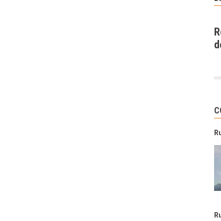
R
d
C
R
R