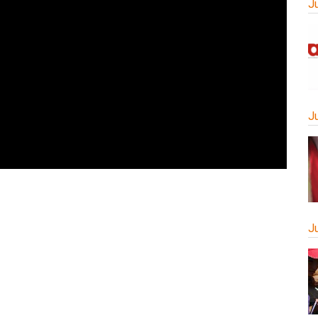
J
J
J