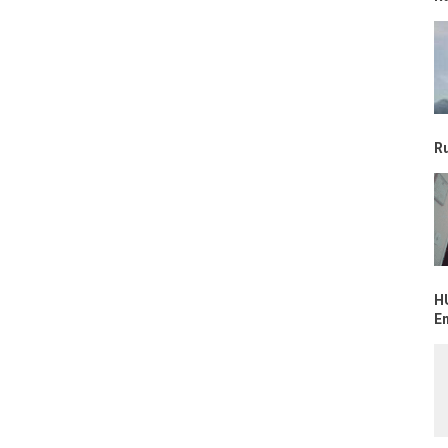
R
H
E