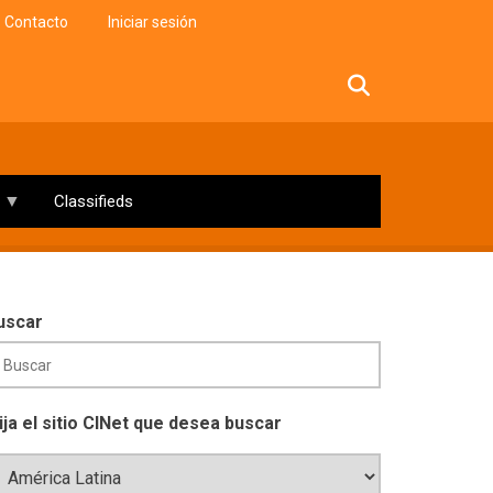
Contacto
Iniciar sesión
facebook
twitter
linkedin
instagram
Classifieds
uscar
lija el sitio CINet que desea buscar