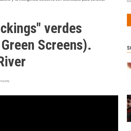
ackings" verdes
 Green Screens).
S
River
ments