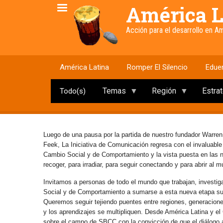
Pasar
América L
al
contenido
Acción para el desarrollo en 
principal
América Latina
Romper El Silencio
Edue
Temas
Región
Estra
Todo(s)
Luego de una pausa por la partida de nuestro fundador Warren
Feek, La Iniciativa de Comunicación regresa con el invaluabl
Cambio Social y de Comportamiento y la vista puesta en las
recoger, para irradiar, para seguir conectando y para abrir al 
Invitamos a personas de todo el mundo que trabajan, investig
Social y de Comportamiento a sumarse a esta nueva etapa s
Queremos seguir tejiendo puentes entre regiones, generaciones 
y los aprendizajes se multipliquen. Desde América Latina y e
sobre el campo de SBCC con la convicción de que el diálogo abi