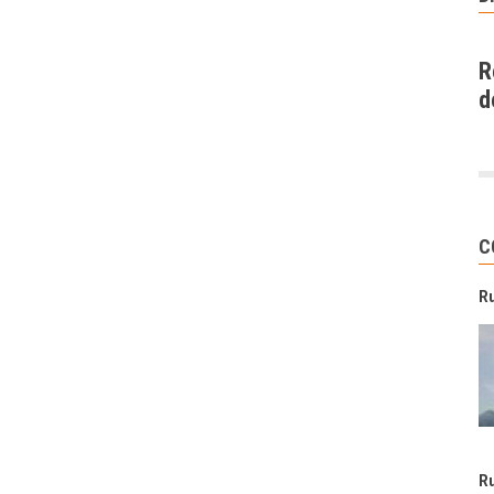
R
d
C
R
R