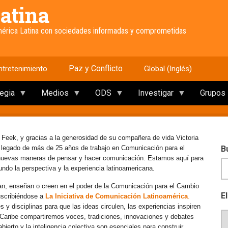
atina
América Latina con sociedades informadas y comprometidas
Paz y Conflicto
ntretenimiento
Global (Inglés)
tegia
Medios
ODS
Investigar
Grupos
 Feek, y gracias a la generosidad de su compañera de vida Victoria
e legado de más de 25 años de trabajo en Comunicación para el
B
 nuevas maneras de pensar y hacer comunicación. Estamos aquí para
mundo la perspectiva y la experiencia latinoamericana.
an, enseñan o creen en el poder de la Comunicación para el Cambio
E
uscribiéndose a
La Iniciativa de Comunicación Latinoamérica
.
y disciplinas para que las ideas circulen, las experiencias inspiren
l Caribe compartiremos voces, tradiciones, innovaciones y debates
erto y la inteligencia colectiva son esenciales para construir