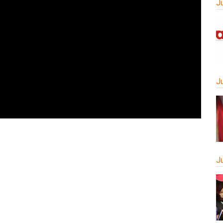
J
J
J