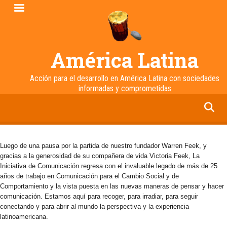
Pasar
al
contenido
principal
América Latina
Acción para el desarrollo en América Latina con sociedades
informadas y comprometidas
facebook
twitter
linkedin
instagram
Luego de una pausa por la partida de nuestro fundador Warren Feek, y
gracias a la generosidad de su compañera de vida Victoria Feek, La
Iniciativa de Comunicación regresa con el invaluable legado de más de 25
años de trabajo en Comunicación para el Cambio Social y de
Comportamiento y la vista puesta en las nuevas maneras de pensar y hacer
comunicación. Estamos aquí para recoger, para irradiar, para seguir
conectando y para abrir al mundo la perspectiva y la experiencia
latinoamericana.