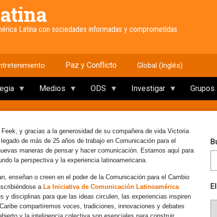
atina
América Latina con sociedades informadas y comprometidas
Paz y Conflicto
ntretenimiento
Global (Inglés)
tegia
Medios
ODS
Investigar
Grupos
 Feek, y gracias a la generosidad de su compañera de vida Victoria
e legado de más de 25 años de trabajo en Comunicación para el
B
 nuevas maneras de pensar y hacer comunicación. Estamos aquí para
mundo la perspectiva y la experiencia latinoamericana.
an, enseñan o creen en el poder de la Comunicación para el Cambio
E
uscribiéndose a
La Iniciativa de Comunicación Latinoamérica
.
y disciplinas para que las ideas circulen, las experiencias inspiren
l Caribe compartiremos voces, tradiciones, innovaciones y debates
erto y la inteligencia colectiva son esenciales para construir