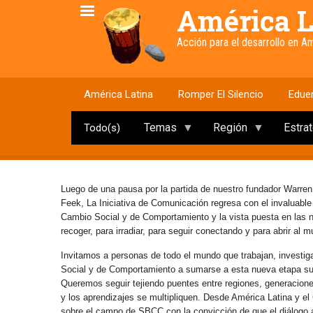
Pasar
América L
al
contenido
Acción para el desarrollo en 
principal
América Latina
Romper El Silencio
Edue
Temas
Región
Estra
Todo(s)
Luego de una pausa por la partida de nuestro fundador Warren
Feek, La Iniciativa de Comunicación regresa con el invaluabl
Cambio Social y de Comportamiento y la vista puesta en las
recoger, para irradiar, para seguir conectando y para abrir al 
Invitamos a personas de todo el mundo que trabajan, investig
Social y de Comportamiento a sumarse a esta nueva etapa s
Queremos seguir tejiendo puentes entre regiones, generaciones 
y los aprendizajes se multipliquen. Desde América Latina y e
sobre el campo de SBCC con la convicción de que el diálogo abi