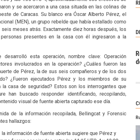
R
donaron y se acercaron a una casa situada en las colinas de
 oeste de Caracas. Su blanco era Óscar Alberto Pérez, el
Nacional (MEN), un grupo rebelde que había estallado como
s seis meses atrás. Exactamente diez horas después, los
D
personas presentes en la casa con él ingresaron a la
R
desarrolló esta operación, nombre clave: Operación
d
tores involucrados en la operación? ¿Cuáles fueron las
 muerte de Pérez, la de sus seis compañeros y de los dos
tado? ¿Fueron ejecutados Pérez y los miembros de su
 la casa de seguridad? Estos son los interrogantes que
ture han buscado responder identificando, recopilando,
ontenido visual de fuente abierta capturado ese día.
C
ida de la información recopilada, Bellingcat y Forensic
R
ntes hallazgos:
 la información de fuente abierta sugiere que Pérez y