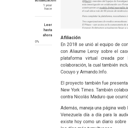
actualización
1 year
hace
Leer
hasta
ahora
Afiliación
0%
En 2018 se unió al equipo de cont
con Aliaume Leroy sobre el cas
plataforma virtual creada po
colaboración, la cual también inc
Cocuyo y Armando.Info.
El proyecto también fue presenta
New York Times. También colaboró
contra Nicolás Maduro que ocurri
Además, maneja una página web l
Venezuela día a día para la audi
existe hoy como un diario sobre 