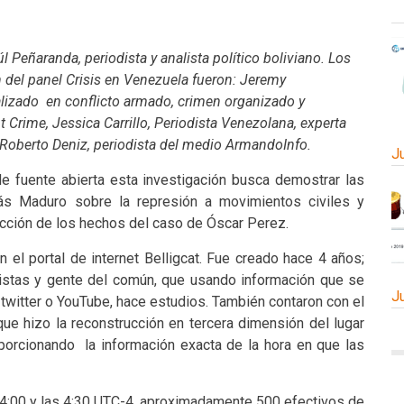
Peñaranda, periodista y analista político boliviano. Los
n del panel Crisis en Venezuela fueron: Jeremy
lizado en conflicto armado, crimen organizado y
t Crime, Jessica Carrillo, Periodista Venezolana, experta
 Roberto Deniz, periodista del medio ArmandoInfo.
J
de fuente abierta esta investigación busca demostrar las
ás Maduro sobre la represión a movimientos civiles y
ucción de los hechos del caso de Óscar Perez.
n el portal de internet Belligcat. Fue creado hace 4 años;
istas y gente del común, que usando información que se
J
twitter o YouTube, hace estudios. También contaron con el
que hizo la reconstrucción en tercera dimensión del lugar
porcionando la información exacta de la hora en que las
s 4:00 y las 4:30 UTC-4, aproximadamente 500 efectivos de