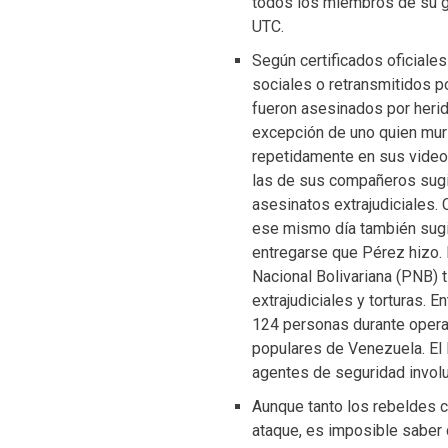
todos los miembros de su g
UTC.
Según certificados oficiale
sociales o retransmitidos 
fueron asesinados por herid
excepción de uno quien muri
repetidamente en sus videos
las de sus compañeros sugi
asesinatos extrajudiciales.
ese mismo día también sugi
entregarse que Pérez hizo. 
Nacional Bolivariana (PNB) t
extrajudiciales y torturas. 
124 personas durante opera
populares de Venezuela. El
agentes de seguridad involu
Aunque tanto los rebeldes c
ataque, es imposible saber q