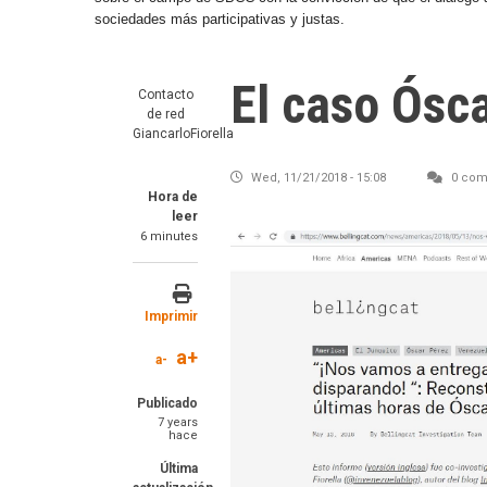
sociedades más participativas y justas.
El caso Ósc
Contacto
de red
GiancarloFiorella
Wed, 11/21/2018 - 15:08
0 com
Hora de
leer
6 minutes
Imprimir
a+
a-
Publicado
7 years
hace
Última