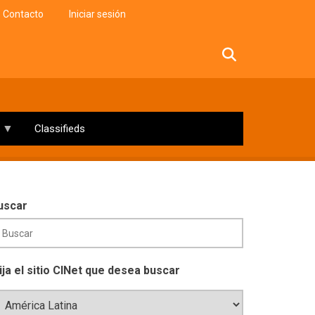
Contacto
Iniciar sesión
facebook
twitter
linkedin
instagram
Classifieds
uscar
lija el sitio CINet que desea buscar