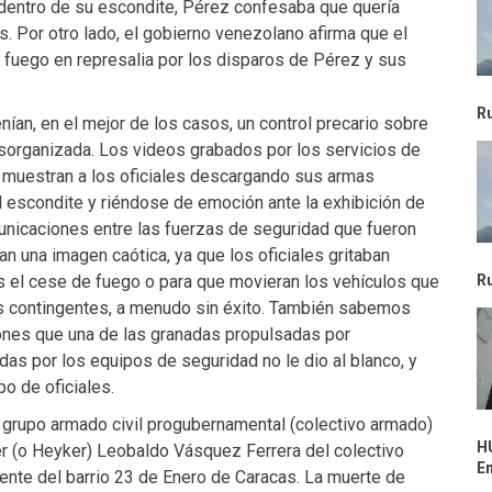
 dentro de su escondite, Pérez confesaba que quería
s. Por otro lado, el gobierno venezolano afirma que el
 fuego en represalia por los disparos de Pérez y sus
R
ían, en el mejor de los casos, un control precario sobre
esorganizada. Los videos grabados por los servicios de
 muestran a los oficiales descargando sus armas
l escondite y riéndose de emoción ante la exhibición de
unicaciones entre las fuerzas de seguridad que fueron
n una imagen caótica, ya que los oficiales gritaban
s el cese de fuego o para que movieran los vehículos que
R
s contingentes, a menudo sin éxito. También sabemos
ones que una de las granadas propulsadas por
as por los equipos de seguridad no le dio al blanco, y
po de oficiales.
grupo armado civil progubernamental (colectivo armado)
H
ker (o Heyker) Leobaldo Vásquez Ferrera del colectivo
E
nte del barrio 23 de Enero de Caracas. La muerte de