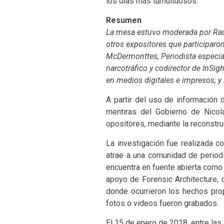
los días más tumultuosos.
Resumen
La mesa estuvo moderada por Raúl 
otros expositores que participaro
McDermonttes, Periodista especia
narcotráfico y codirector de InSigh
en medios digitales e impresos; y
A partir del uso de información 
mentiras del Gobierno de Nicol
opositores, mediante la reconstr
La investigación fue realizada co
atrae a una comunidad de period
encuentra en fuente abierta como 
apoyo de Forensic Architecture, 
donde ocurrieron los hechos pro
fotos o videos fueron grabados.
El 15 de enero de 2018, entre la