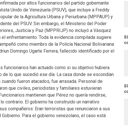
nfirmada por altos funcionarios del partido gobernante
alista Unido de Venezuela (PSUV), que incluye a Freddy
Popular de la Agricultura Urbana y Periurbana (MPPAUP) y
dente del PSUV. Sin embargo, el Ministerio del Poder
eriores, Justicia y Paz (MPPRIJP) no incluyó a Vásquez
 el enfrentamiento. Toda la evidencia compilada sugiere
S
c
mpeñó como miembro de la Policía Nacional Bolivariana
riun Domingo Ugarte Ferrera, fallecido identificado por el
s funcionarios han actuado como si su objetivo hubiera
tro de lo que sucedió ese día. La casa donde se escondían
 cuando fueron atacados, fue arrasada. Personal de
S
ron que civiles, periodistas y familiares estuvieran
c
 Funcionarios mantienen que Pérez no quería rendirse,
lo contrario. El gobierno ha construido un narrativo
sus compañeros: Eran terroristas que renunciaron a sus
 Gobierno. Para el gobierno venezolano, el caso está