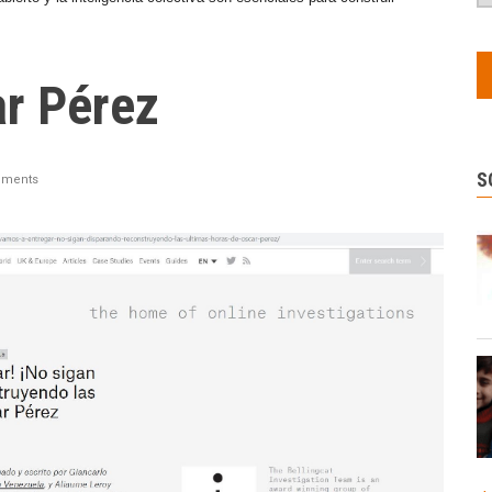
ar Pérez
S
ments