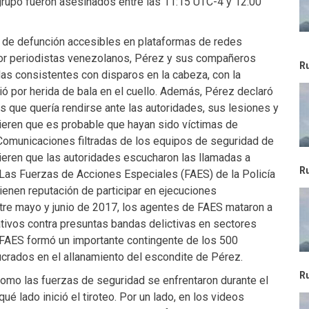
rupo fueron asesinados entre las 11:15 UTC-4 y 12:00
s de defunción accesibles en plataformas de redes
por periodistas venezolanos, Pérez y sus compañeros
R
as consistentes con disparos en la cabeza, con la
ó por herida de bala en el cuello. Además, Pérez declaró
 que quería rendirse ante las autoridades, sus lesiones y
eren que es probable que hayan sido víctimas de
 Comunicaciones filtradas de los equipos de seguridad de
eren que las autoridades escucharon las llamadas a
R
Las Fuerzas de Acciones Especiales (FAES) de la Policía
ienen reputación de participar en ejecuciones
Entre mayo y junio de 2017, los agentes de FAES mataron a
tivos contra presuntas bandas delictivas en sectores
 FAES formó un importante contingente de los 500
crados en el allanamiento del escondite de Pérez.
R
omo las fuerzas de seguridad se enfrentaron durante el
ué lado inició el tiroteo. Por un lado, en los videos