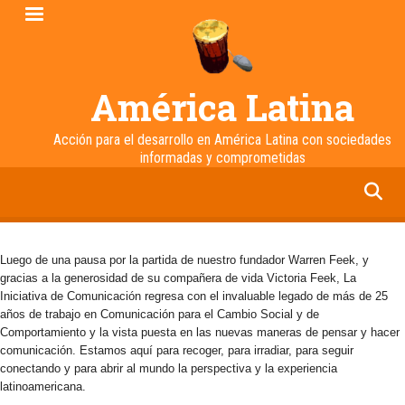
Pasar
al
contenido
principal
América Latina
Acción para el desarrollo en América Latina con sociedades
informadas y comprometidas
facebook
twitter
linkedin
instagram
Luego de una pausa por la partida de nuestro fundador Warren Feek, y
gracias a la generosidad de su compañera de vida Victoria Feek, La
Iniciativa de Comunicación regresa con el invaluable legado de más de 25
años de trabajo en Comunicación para el Cambio Social y de
Comportamiento y la vista puesta en las nuevas maneras de pensar y hacer
comunicación. Estamos aquí para recoger, para irradiar, para seguir
conectando y para abrir al mundo la perspectiva y la experiencia
latinoamericana.