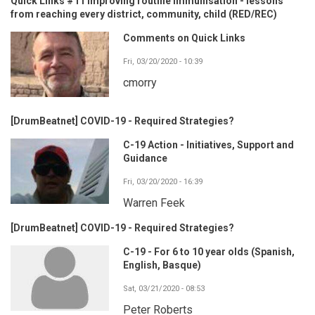
Quick Links #11 Improving routine immunisation - lessons
from reaching every district, community, child (RED/REC)
Comments on Quick Links
Fri, 03/20/2020 - 10:39
cmorry
[DrumBeatnet] COVID-19 - Required Strategies?
C-19 Action - Initiatives, Support and
Guidance
Fri, 03/20/2020 - 16:39
Warren Feek
[DrumBeatnet] COVID-19 - Required Strategies?
C-19 - For 6 to 10 year olds (Spanish,
English, Basque)
Sat, 03/21/2020 - 08:53
Peter Roberts