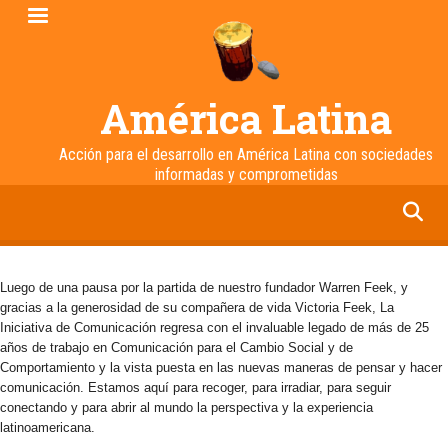
Pasar
al
contenido
principal
América Latina
Acción para el desarrollo en América Latina con sociedades
informadas y comprometidas
facebook
twitter
linkedin
instagram
Luego de una pausa por la partida de nuestro fundador Warren Feek, y
gracias a la generosidad de su compañera de vida Victoria Feek, La
Iniciativa de Comunicación regresa con el invaluable legado de más de 25
años de trabajo en Comunicación para el Cambio Social y de
Comportamiento y la vista puesta en las nuevas maneras de pensar y hacer
comunicación. Estamos aquí para recoger, para irradiar, para seguir
conectando y para abrir al mundo la perspectiva y la experiencia
latinoamericana.