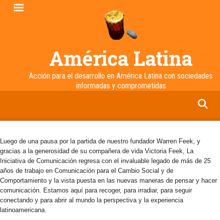
Pasar
al
contenido
principal
América Latina
Acción para el desarrollo en América Latina con sociedades
informadas y comprometidas
facebook
twitter
linkedin
instagram
Luego de una pausa por la partida de nuestro fundador Warren Feek, y
gracias a la generosidad de su compañera de vida Victoria Feek, La
Iniciativa de Comunicación regresa con el invaluable legado de más de 25
años de trabajo en Comunicación para el Cambio Social y de
Comportamiento y la vista puesta en las nuevas maneras de pensar y hacer
comunicación. Estamos aquí para recoger, para irradiar, para seguir
conectando y para abrir al mundo la perspectiva y la experiencia
latinoamericana.