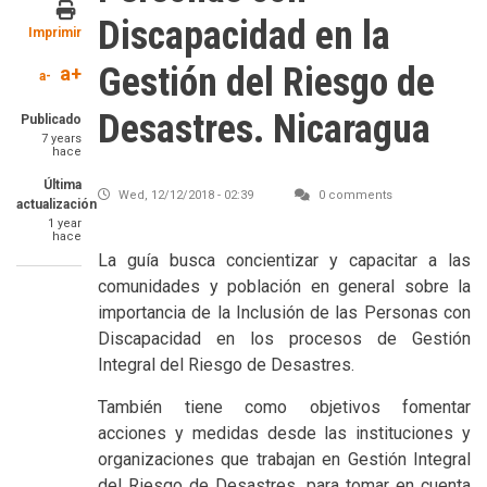
Discapacidad en la
Imprimir
Gestión del Riesgo de
a+
a-
Desastres. Nicaragua
Publicado
7 years
hace
Última
Wed, 12/12/2018 - 02:39
0 comments
actualización
1 year
hace
SummaryText
La guía busca concientizar y capacitar a las
comunidades y población en general sobre la
importancia de la Inclusión de las Personas con
Discapacidad en los procesos de Gestión
Integral del Riesgo de Desastres.
También tiene como objetivos fomentar
acciones y medidas desde las instituciones y
organizaciones que trabajan en Gestión Integral
del Riesgo de Desastres, para tomar en cuenta