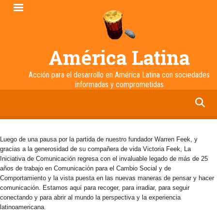
Pasar
al
contenido
principal
América Latina
Acción para el desarrollo en América Latina con sociedades
informadas y comprometidas
facebook
twitter
linkedin
instagram
Luego de una pausa por la partida de nuestro fundador Warren Feek, y
gracias a la generosidad de su compañera de vida Victoria Feek, La
Iniciativa de Comunicación regresa con el invaluable legado de más de 25
años de trabajo en Comunicación para el Cambio Social y de
Comportamiento y la vista puesta en las nuevas maneras de pensar y hacer
comunicación. Estamos aquí para recoger, para irradiar, para seguir
conectando y para abrir al mundo la perspectiva y la experiencia
latinoamericana.