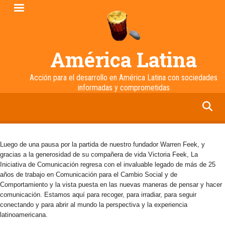
Pasar
al
contenido
principal
América Latina
Acción para el desarrollo en América Latina con sociedades
informadas y comprometidas
facebook
twitter
linkedin
instagram
Luego de una pausa por la partida de nuestro fundador Warren Feek, y
gracias a la generosidad de su compañera de vida Victoria Feek, La
Iniciativa de Comunicación regresa con el invaluable legado de más de 25
años de trabajo en Comunicación para el Cambio Social y de
Comportamiento y la vista puesta en las nuevas maneras de pensar y hacer
comunicación. Estamos aquí para recoger, para irradiar, para seguir
conectando y para abrir al mundo la perspectiva y la experiencia
latinoamericana.