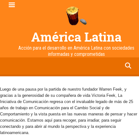
Pasar
al
contenido
principal
América Latina
Acción para el desarrollo en América Latina con sociedades
informadas y comprometidas
facebook
twitter
linkedin
instagram
Luego de una pausa por la partida de nuestro fundador Warren Feek, y
gracias a la generosidad de su compañera de vida Victoria Feek, La
Iniciativa de Comunicación regresa con el invaluable legado de más de 25
años de trabajo en Comunicación para el Cambio Social y de
Comportamiento y la vista puesta en las nuevas maneras de pensar y hacer
comunicación. Estamos aquí para recoger, para irradiar, para seguir
conectando y para abrir al mundo la perspectiva y la experiencia
latinoamericana.