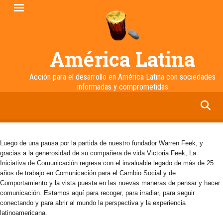
Pasar
al
contenido
principal
América Latina
Acción para el desarrollo en América Latina con sociedades
informadas y comprometidas
facebook
twitter
linkedin
instagram
Luego de una pausa por la partida de nuestro fundador Warren Feek, y
gracias a la generosidad de su compañera de vida Victoria Feek, La
Iniciativa de Comunicación regresa con el invaluable legado de más de 25
años de trabajo en Comunicación para el Cambio Social y de
Comportamiento y la vista puesta en las nuevas maneras de pensar y hacer
comunicación. Estamos aquí para recoger, para irradiar, para seguir
conectando y para abrir al mundo la perspectiva y la experiencia
latinoamericana.