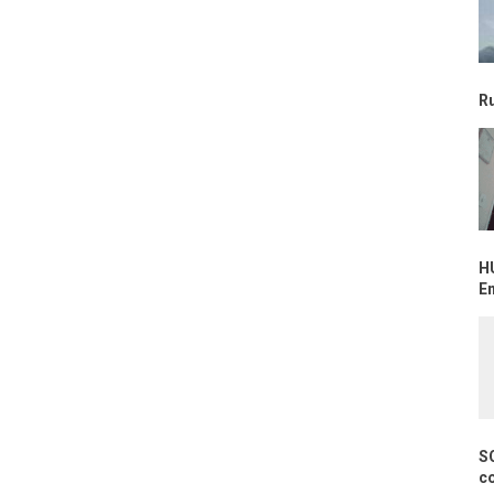
R
H
E
S
c