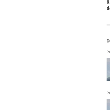
R
d
C
R
R