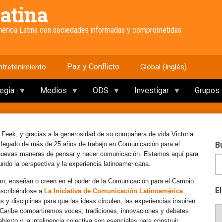
atina
América Latina con sociedades informadas y comprometidas
Paz y Conflicto
ntretenimiento
Global (Inglés)
tegia
Medios
ODS
Investigar
Grupos
 Feek, y gracias a la generosidad de su compañera de vida Victoria
e legado de más de 25 años de trabajo en Comunicación para el
B
 nuevas maneras de pensar y hacer comunicación. Estamos aquí para
mundo la perspectiva y la experiencia latinoamericana.
an, enseñan o creen en el poder de la Comunicación para el Cambio
E
uscribiéndose a
La Iniciativa de Comunicación Latinoamérica
.
y disciplinas para que las ideas circulen, las experiencias inspiren
l Caribe compartiremos voces, tradiciones, innovaciones y debates
erto y la inteligencia colectiva son esenciales para construir