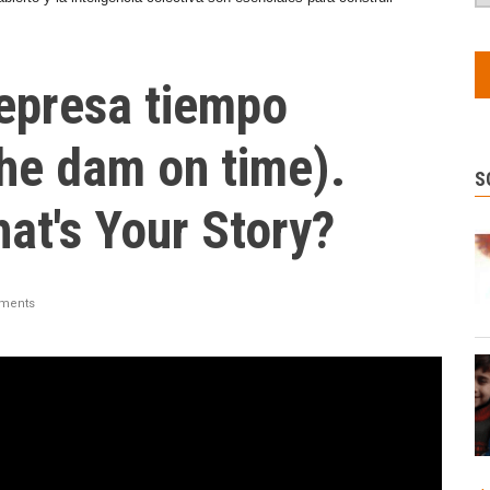
represa tiempo
the dam on time).
S
t's Your Story?
ments