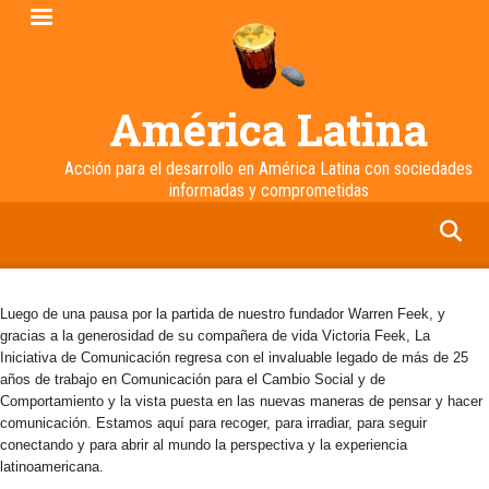
Pasar
al
contenido
principal
América Latina
Acción para el desarrollo en América Latina con sociedades
informadas y comprometidas
facebook
twitter
linkedin
instagram
Luego de una pausa por la partida de nuestro fundador Warren Feek, y
gracias a la generosidad de su compañera de vida Victoria Feek, La
Iniciativa de Comunicación regresa con el invaluable legado de más de 25
años de trabajo en Comunicación para el Cambio Social y de
Comportamiento y la vista puesta en las nuevas maneras de pensar y hacer
comunicación. Estamos aquí para recoger, para irradiar, para seguir
conectando y para abrir al mundo la perspectiva y la experiencia
latinoamericana.