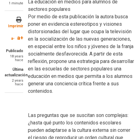
La educación en medios para alumnos de
1 minute
sectores populares
SummaryText
Por medio de esta publicación la autora busca
poner en evidencia estereotipos y visiones
Imprimir
distorsionadas del lugar que ocupa la televisión
a+
en la socialización de las nuevas generaciones,
a-
en especial entre los niños y jóvenes de la franja
Publicado
socialmente desfavorecida. A partir de esta
18 years
hace
reflexión, propone una estrategia para desarrollar
en las escuelas de sectores populares una
Última
actualización
educación en medios que permita a los alumnos
2 years
generar una conciencia crítica frente a sus
hace
contenidos.
Las preguntas que se suscitan son complejas:
¿hasta qué punto los contenidos escolares
pueden adaptarse a la cultura externa sin correr
el riesgo de reproducir un orden cultural que