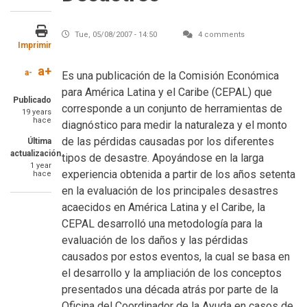
Tue, 05/08/2007 - 14:50
4 comments
Imprimir
a+
a-
SummaryText
Es una publicación de la Comisión Económica
para América Latina y el Caribe (CEPAL) que
Publicado
corresponde a un conjunto de herramientas de
19 years
hace
diagnóstico para medir la naturaleza y el monto
de las pérdidas causadas por los diferentes
Última
actualización
tipos de desastre. Apoyándose en la larga
1 year
experiencia obtenida a partir de los años setenta
hace
en la evaluación de los principales desastres
acaecidos en América Latina y el Caribe, la
CEPAL desarrolló una metodología para la
evaluación de los daños y las pérdidas
causados por estos eventos, la cual se basa en
el desarrollo y la ampliación de los conceptos
presentados una década atrás por parte de la
Oficina del Coordinador de la Ayuda en casos de