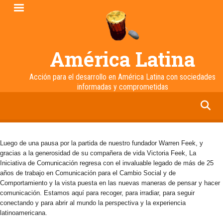
Pasar
al
contenido
principal
América Latina
Acción para el desarrollo en América Latina con sociedades
informadas y comprometidas
facebook
twitter
linkedin
instagram
Luego de una pausa por la partida de nuestro fundador Warren Feek, y
gracias a la generosidad de su compañera de vida Victoria Feek, La
Iniciativa de Comunicación regresa con el invaluable legado de más de 25
años de trabajo en Comunicación para el Cambio Social y de
Comportamiento y la vista puesta en las nuevas maneras de pensar y hacer
comunicación. Estamos aquí para recoger, para irradiar, para seguir
conectando y para abrir al mundo la perspectiva y la experiencia
latinoamericana.