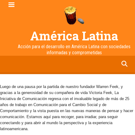
Pasar
al
contenido
principal
América Latina
Acción para el desarrollo en América Latina con sociedades
informadas y comprometidas
facebook
twitter
linkedin
instagram
Luego de una pausa por la partida de nuestro fundador Warren Feek, y
gracias a la generosidad de su compañera de vida Victoria Feek, La
Iniciativa de Comunicación regresa con el invaluable legado de más de 25
años de trabajo en Comunicación para el Cambio Social y de
Comportamiento y la vista puesta en las nuevas maneras de pensar y hacer
comunicación. Estamos aquí para recoger, para irradiar, para seguir
conectando y para abrir al mundo la perspectiva y la experiencia
latinoamericana.