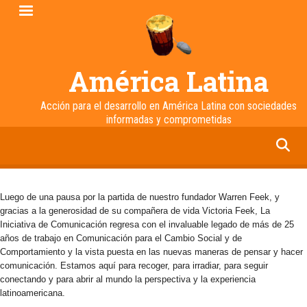
Pasar
al
contenido
principal
América Latina
Acción para el desarrollo en América Latina con sociedades
informadas y comprometidas
facebook
twitter
linkedin
instagram
Luego de una pausa por la partida de nuestro fundador Warren Feek, y
gracias a la generosidad de su compañera de vida Victoria Feek, La
Iniciativa de Comunicación regresa con el invaluable legado de más de 25
años de trabajo en Comunicación para el Cambio Social y de
Comportamiento y la vista puesta en las nuevas maneras de pensar y hacer
comunicación. Estamos aquí para recoger, para irradiar, para seguir
conectando y para abrir al mundo la perspectiva y la experiencia
latinoamericana.