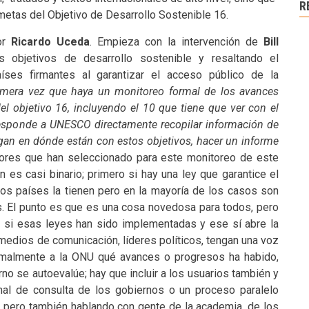
R
metas del Objetivo de Desarrollo Sostenible 16.
or
Ricardo Uceda
. Empieza con la intervención de
Bill
 objetivos de desarrollo sostenible y resaltando el
ses firmantes al garantizar el acceso público de la
rimera vez que haya un monitoreo formal de los avances
el objetivo 16, incluyendo el 10 que tiene que ver con el
responde a UNESCO directamente recopilar información de
gan en dónde están con estos objetivos, hacer un informe
dores que han seleccionado para este monitoreo de este
 es casi binario; primero si hay una ley que garantice el
os países la tienen pero en la mayoría de los casos son
. El punto es que es una cosa novedosa para todos, pero
 si esas leyes han sido implementadas y ese sí abre la
, medios de comunicación, líderes políticos, tengan una voz
rmalmente a la ONU qué avances o progresos ha habido,
no se autoevalúe; hay que incluir a los usuarios también y
mal de consulta de los gobiernos o un proceso paralelo
, pero también hablando con gente de la academia, de los