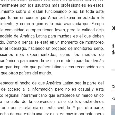
rmalmente son los usuarios más profesionales en estos
miento sobre si están funcionando o no. En toda esta
 que tomar en cuenta que América Latina ha estado a la
vimiento; y como región está más avanzada que Europa
D
la comunidad europea tienen leyes, pero la calidad deja
modelo de América Latina para muchos es el que deben
ndo. Como a penas se está en un momento de monitoreo
R
mar el liderazgo, haciendo un proceso de monitoreo serio,
d
suarios más experimentados, como los medios de
 académicos para convertirse en un modelo para los demás
 un gran impacto que países latinos sean reconocidos en
 que otros países del mundo.
stacar el hecho de que América Latina sea la parte del
C
de acceso a la información; pero no es casual y está
ico regional interamericano que establece un marco único
R
do no solo de la convención, sino de los estándares
odo por la relatoría en este sentido. Y por otra parte,
hecho de que exista una ley o no, es muy importante, pero