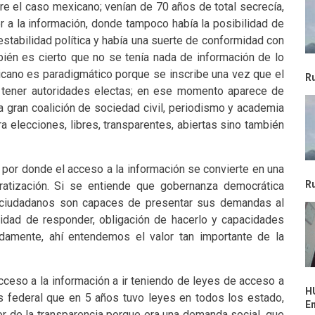
bre el caso mexicano; venían de 70 años de total secrecía,
r a la información, donde tampoco había la posibilidad de
estabilidad política y había una suerte de conformidad con
mbién es cierto que no se tenía nada de información de lo
icano es paradigmático porque se inscribe una vez que el
R
l tener autoridades electas; en ese momento aparece de
a gran coalición de sociedad civil, periodismo y academia
 elecciones, libres, transparentes, abiertas sino también
 por donde el acceso a la información se convierte en una
R
ratización. Si se entiende que gobernanza democrática
 ciudadanos son capaces de presentar sus demandas al
lidad de responder, obligación de hacerlo y capacidades
damente, ahí entendemos el valor tan importante de la
ceso a la información a ir teniendo de leyes de acceso a
H
s federal que en 5 años tuvo leyes en todos los estado,
E
or de la transparencia porque era una demanda social, que