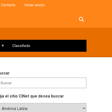
Contacto
Iniciar sesión
facebook
twitter
linkedin
instagram
Classifieds
uscar
lija el sitio CINet que desea buscar