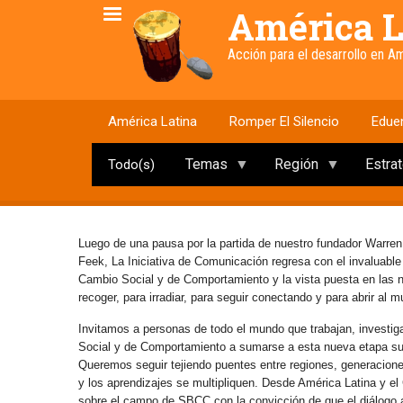
Pasar
América L
al
contenido
Acción para el desarrollo en 
principal
América Latina
Romper El Silencio
Edue
Temas
Región
Estra
Todo(s)
Luego de una pausa por la partida de nuestro fundador Warren
Feek, La Iniciativa de Comunicación regresa con el invaluabl
Cambio Social y de Comportamiento y la vista puesta en las
recoger, para irradiar, para seguir conectando y para abrir al 
Invitamos a personas de todo el mundo que trabajan, investig
Social y de Comportamiento a sumarse a esta nueva etapa s
Queremos seguir tejiendo puentes entre regiones, generaciones 
y los aprendizajes se multipliquen. Desde América Latina y e
sobre el campo de SBCC con la convicción de que el diálogo abi