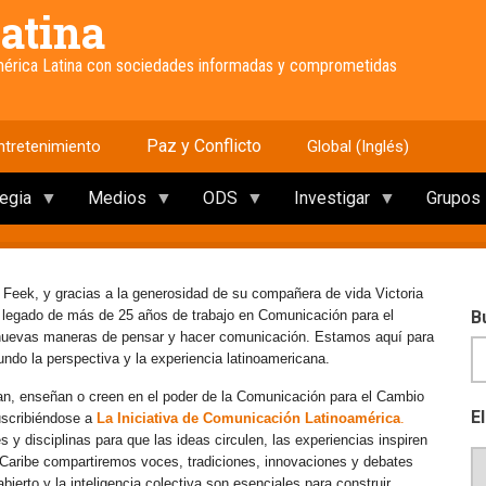
atina
América Latina con sociedades informadas y comprometidas
Paz y Conflicto
ntretenimiento
Global (Inglés)
tegia
Medios
ODS
Investigar
Grupos
 Feek, y gracias a la generosidad de su compañera de vida Victoria
e legado de más de 25 años de trabajo en Comunicación para el
B
 nuevas maneras de pensar y hacer comunicación. Estamos aquí para
mundo la perspectiva y la experiencia latinoamericana.
an, enseñan o creen en el poder de la Comunicación para el Cambio
E
uscribiéndose a
La Iniciativa de Comunicación Latinoamérica
.
y disciplinas para que las ideas circulen, las experiencias inspiren
l Caribe compartiremos voces, tradiciones, innovaciones y debates
erto y la inteligencia colectiva son esenciales para construir