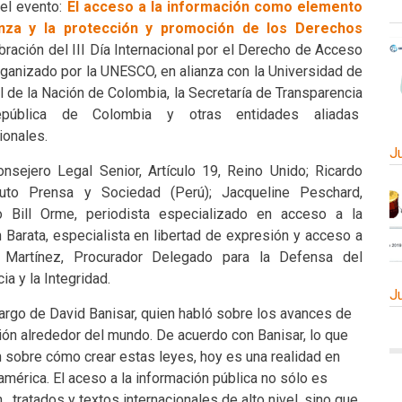
 el evento:
El acceso a la información como elemento
nza y la protección y promoción de los Derechos
bración del III Día Internacional por el Derecho de Acceso
rganizado por la UNESCO, en alianza con la Universidad de
l de la Nación de Colombia, la Secretaría de Transparencia
pública de Colombia y otras entidades aliadas
ionales.
J
nsejero Legal Senior, Artículo 19, Reino Unido; Ricardo
ituto Prensa y Sociedad (Perú); Jacqueline Peschard,
Bill Orme, periodista especializado en acceso a la
Barata, especialista en libertad de expresión y acceso a
n Martínez, Procurador Delegado para la Defensa del
ia y la Integridad.
J
argo de David Banisar, quien habló sobre los avances de
ión alrededor del mundo. De acuerdo con Banisar, lo que
 sobre cómo crear estas leyes, hoy es una realidad en
américa. El aceso a la información pública no sólo es
, tratados y textos internacionales de alto nivel, sino que