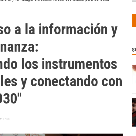
o a la información y
nanza:
S
do los instrumentos
ales y conectando con
030"
ments