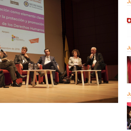
J
J
J