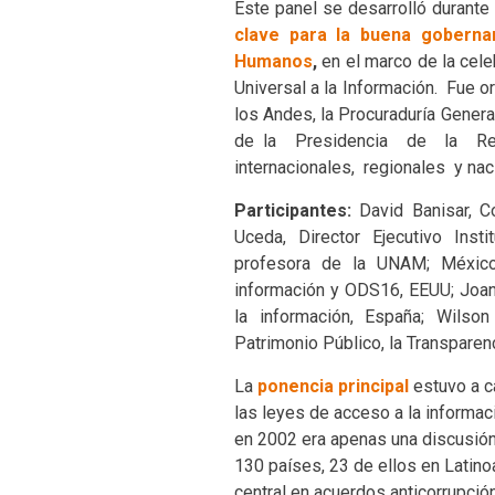
Este panel se desarrolló durante
clave para la buena goberna
Humanos
,
en el marco de la cele
Universal a la Información. Fue o
los Andes, la Procuraduría Genera
de la Presidencia de la Re
internacionales, regionales y nac
Participantes:
David Banisar, Co
Uceda, Director Ejecutivo Inst
profesora de la UNAM; México 
información y ODS16, EEUU; Joan 
la información, España; Wilso
Patrimonio Público, la Transparenc
La
ponencia principal
estuvo a c
las leyes de acceso a la informac
en 2002 era apenas una discusión
130 países, 23 de ellos en Latino
central en acuerdos anticorrupción