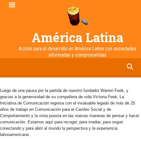
Pasar
al
contenido
principal
América Latina
Acción para el desarrollo en América Latina con sociedades
informadas y comprometidas
facebook
twitter
linkedin
instagram
Luego de una pausa por la partida de nuestro fundador Warren Feek, y
gracias a la generosidad de su compañera de vida Victoria Feek, La
Iniciativa de Comunicación regresa con el invaluable legado de más de 25
años de trabajo en Comunicación para el Cambio Social y de
Comportamiento y la vista puesta en las nuevas maneras de pensar y hacer
comunicación. Estamos aquí para recoger, para irradiar, para seguir
conectando y para abrir al mundo la perspectiva y la experiencia
latinoamericana.