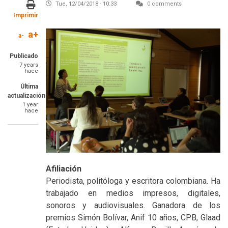
Tue, 12/04/2018 - 10:33
0 comments
Imprimir
a+
a-
Publicado
7 years
hace
Última
actualización
1 year
hace
Afiliación
Periodista, politóloga y escritora colombiana. Ha
trabajado en medios impresos, digitales,
sonoros y audiovisuales. Ganadora de los
premios Simón Bolívar, Anif 10 años, CPB, Glaad