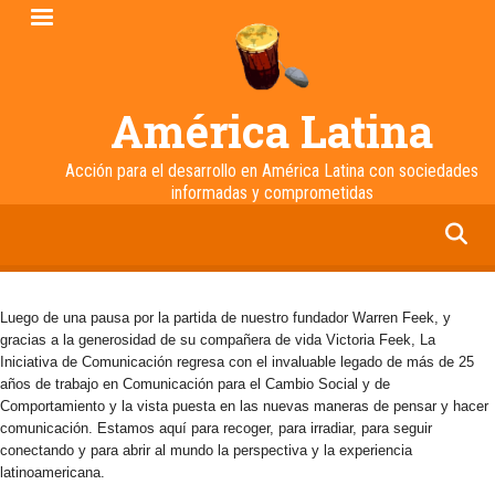
Pasar
al
contenido
principal
América Latina
Acción para el desarrollo en América Latina con sociedades
informadas y comprometidas
facebook
twitter
linkedin
instagram
Luego de una pausa por la partida de nuestro fundador Warren Feek, y
gracias a la generosidad de su compañera de vida Victoria Feek, La
Iniciativa de Comunicación regresa con el invaluable legado de más de 25
años de trabajo en Comunicación para el Cambio Social y de
Comportamiento y la vista puesta en las nuevas maneras de pensar y hacer
comunicación. Estamos aquí para recoger, para irradiar, para seguir
conectando y para abrir al mundo la perspectiva y la experiencia
latinoamericana.