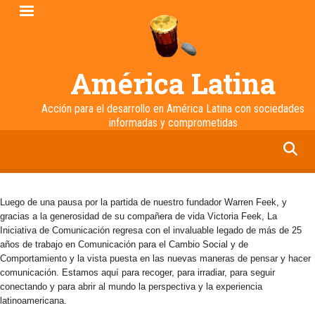
Pasar
al
contenido
principal
América Latina
Acción para el desarrollo en América Latina con sociedades
informadas y comprometidas
facebook
twitter
linkedin
instagram
Luego de una pausa por la partida de nuestro fundador Warren Feek, y
gracias a la generosidad de su compañera de vida Victoria Feek, La
Iniciativa de Comunicación regresa con el invaluable legado de más de 25
años de trabajo en Comunicación para el Cambio Social y de
Comportamiento y la vista puesta en las nuevas maneras de pensar y hacer
comunicación. Estamos aquí para recoger, para irradiar, para seguir
conectando y para abrir al mundo la perspectiva y la experiencia
latinoamericana.