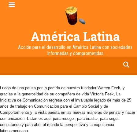
Pasar
al
contenido
principal
América Latina
Acción para el desarrollo en América Latina con sociedades
informadas y comprometidas
facebook
twitter
linkedin
instagram
Luego de una pausa por la partida de nuestro fundador Warren Feek, y
gracias a la generosidad de su compañera de vida Victoria Feek, La
Iniciativa de Comunicación regresa con el invaluable legado de más de 25
años de trabajo en Comunicación para el Cambio Social y de
Comportamiento y la vista puesta en las nuevas maneras de pensar y hacer
comunicación. Estamos aquí para recoger, para irradiar, para seguir
conectando y para abrir al mundo la perspectiva y la experiencia
latinoamericana.