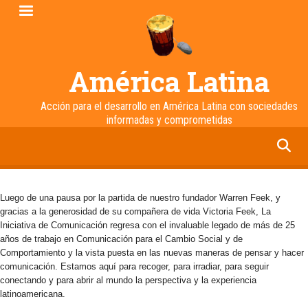
Pasar
al
contenido
principal
América Latina
Acción para el desarrollo en América Latina con sociedades
informadas y comprometidas
facebook
twitter
linkedin
instagram
Luego de una pausa por la partida de nuestro fundador Warren Feek, y
gracias a la generosidad de su compañera de vida Victoria Feek, La
Iniciativa de Comunicación regresa con el invaluable legado de más de 25
años de trabajo en Comunicación para el Cambio Social y de
Comportamiento y la vista puesta en las nuevas maneras de pensar y hacer
comunicación. Estamos aquí para recoger, para irradiar, para seguir
conectando y para abrir al mundo la perspectiva y la experiencia
latinoamericana.