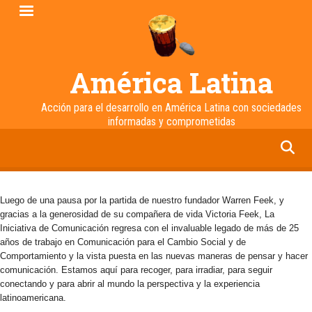
Pasar
al
contenido
principal
América Latina
Acción para el desarrollo en América Latina con sociedades
informadas y comprometidas
facebook
twitter
linkedin
instagram
Luego de una pausa por la partida de nuestro fundador Warren Feek, y
gracias a la generosidad de su compañera de vida Victoria Feek, La
Iniciativa de Comunicación regresa con el invaluable legado de más de 25
años de trabajo en Comunicación para el Cambio Social y de
Comportamiento y la vista puesta en las nuevas maneras de pensar y hacer
comunicación. Estamos aquí para recoger, para irradiar, para seguir
conectando y para abrir al mundo la perspectiva y la experiencia
latinoamericana.