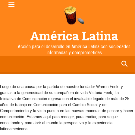
Pasar
al
contenido
principal
América Latina
Acción para el desarrollo en América Latina con sociedades
informadas y comprometidas
facebook
twitter
linkedin
instagram
Luego de una pausa por la partida de nuestro fundador Warren Feek, y
gracias a la generosidad de su compañera de vida Victoria Feek, La
Iniciativa de Comunicación regresa con el invaluable legado de más de 25
años de trabajo en Comunicación para el Cambio Social y de
Comportamiento y la vista puesta en las nuevas maneras de pensar y hacer
comunicación. Estamos aquí para recoger, para irradiar, para seguir
conectando y para abrir al mundo la perspectiva y la experiencia
latinoamericana.