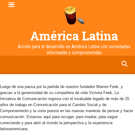
Pasar
al
contenido
principal
América Latina
Acción para el desarrollo en América Latina con sociedades
informadas y comprometidas
facebook
twitter
linkedin
instagram
Luego de una pausa por la partida de nuestro fundador Warren Feek, y
gracias a la generosidad de su compañera de vida Victoria Feek, La
Iniciativa de Comunicación regresa con el invaluable legado de más de 25
años de trabajo en Comunicación para el Cambio Social y de
Comportamiento y la vista puesta en las nuevas maneras de pensar y hacer
comunicación. Estamos aquí para recoger, para irradiar, para seguir
conectando y para abrir al mundo la perspectiva y la experiencia
latinoamericana.