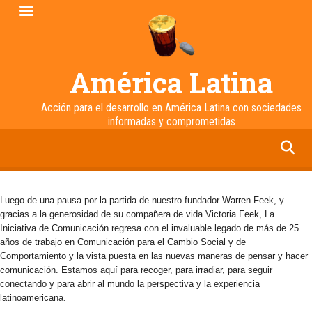
Pasar
al
contenido
principal
América Latina
Acción para el desarrollo en América Latina con sociedades
informadas y comprometidas
facebook
twitter
linkedin
instagram
Luego de una pausa por la partida de nuestro fundador Warren Feek, y
gracias a la generosidad de su compañera de vida Victoria Feek, La
Iniciativa de Comunicación regresa con el invaluable legado de más de 25
años de trabajo en Comunicación para el Cambio Social y de
Comportamiento y la vista puesta en las nuevas maneras de pensar y hacer
comunicación. Estamos aquí para recoger, para irradiar, para seguir
conectando y para abrir al mundo la perspectiva y la experiencia
latinoamericana.