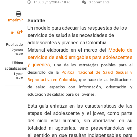
Thu, 05/15/2014 - 18:46
0 comments
Subtitle
Imprimir
Un modelo para adecuar las respuestas de los
a+
a-
servicios de salud a las necesidades de
adolescentes y jóvenes en Colombia.
Publicado
SummaryText
Material elaborado en el marco del
Modelo de
12 years
hace
servicios de salud amigables para adolescentes
Última
y jóvenes
,
una de las estrategias posibles para el
actualización
desarrollo de la
Política Nacional de Salud Sexual y
1 year
hace
Reproductiva en Colombia
, que hace de las instituciones
de salud espacios con información, orientación y
educación de calidad para los jóvenes.
Esta guía enfatiza en las características de las
etapas del adolescente y el joven, como parte
del ciclo vital humano, sin abordarlas en su
totalidad ni agotarlas, sino presentándolas en
el sentido en que resultan indispensables para