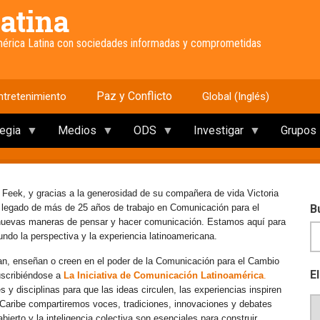
atina
América Latina con sociedades informadas y comprometidas
Paz y Conflicto
ntretenimiento
Global (Inglés)
tegia
Medios
ODS
Investigar
Grupos
 Feek, y gracias a la generosidad de su compañera de vida Victoria
e legado de más de 25 años de trabajo en Comunicación para el
B
 nuevas maneras de pensar y hacer comunicación. Estamos aquí para
mundo la perspectiva y la experiencia latinoamericana.
an, enseñan o creen en el poder de la Comunicación para el Cambio
E
uscribiéndose a
La Iniciativa de Comunicación Latinoamérica
.
y disciplinas para que las ideas circulen, las experiencias inspiren
l Caribe compartiremos voces, tradiciones, innovaciones y debates
erto y la inteligencia colectiva son esenciales para construir