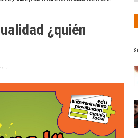
xualidad ¿quién
S
ents