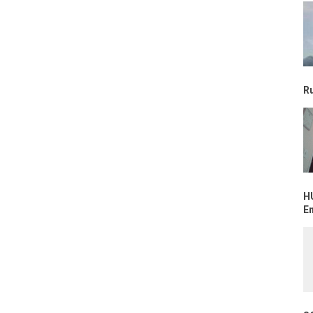
R
H
E