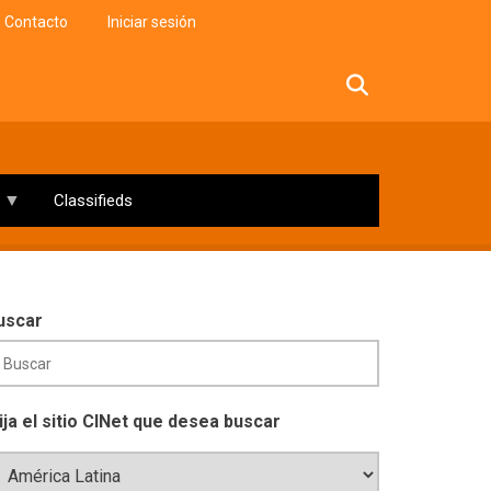
Contacto
Iniciar sesión
facebook
twitter
linkedin
instagram
Classifieds
uscar
lija el sitio CINet que desea buscar