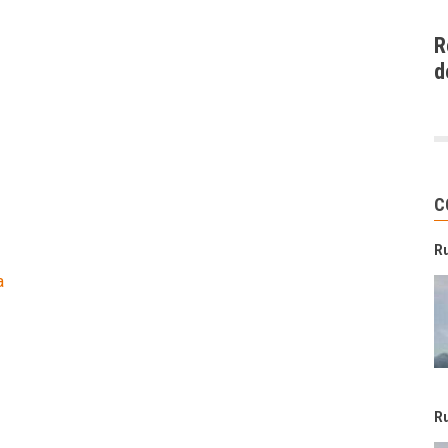
R
d
C
R
a
R