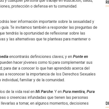
ud y cualquier persona que trabaje en educación, salud,
R
caciones, protección o defensa en tu comunidad.
drás leer información importante sobre la sexualidad y
 guía. Te invitamos también a responder las preguntas de
 que tendrás la oportunidad de reflexionar sobre las
as y las alternativas que te planteas para mantener o
pedia
encontrarás definiciones claves; y en
Ponte en
pueden hacer jóvenes como tú para complementar sus
; para dar a conocer lo que han aprendido acerca del
nas a reconocer la importancia de los Derechos Sexuales
 individual, familiar y de la comunidad.
s de la vida real en
Mi Parche
. Y en
Pura mentira, Pura
neas o creencias infundadas que tienen las personas
D
 llevarlas a tomar, en algunos momentos, decisiones