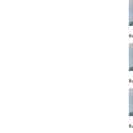
R
R
R