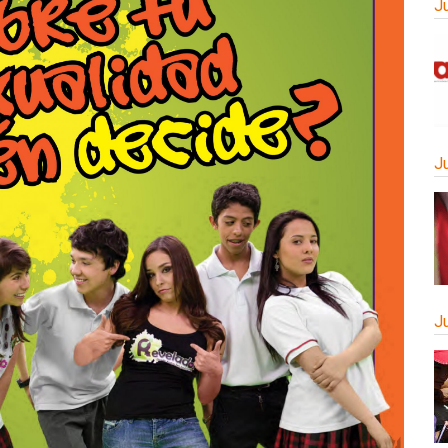
J
J
J