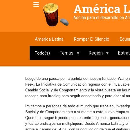
Pasar
América L
al
contenido
Acción para el desarrollo en 
principal
América Latina
Romper El Silencio
Edue
Temas
Región
Estra
Todo(s)
Luego de una pausa por la partida de nuestro fundador Warren
Feek, La Iniciativa de Comunicación regresa con el invaluabl
Cambio Social y de Comportamiento y la vista puesta en las
recoger, para irradiar, para seguir conectando y para abrir al 
Invitamos a personas de todo el mundo que trabajan, investig
Social y de Comportamiento a sumarse a esta nueva etapa s
Queremos seguir tejiendo puentes entre regiones, generaciones 
y los aprendizajes se multipliquen. Desde América Latina y e
sobre el campo de SBCC con la convicción de que el diálogo abi