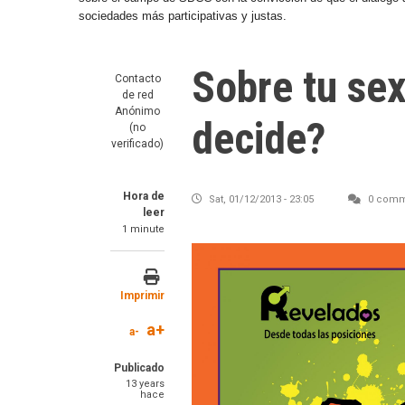
sociedades más participativas y justas.
Sobre tu se
Contacto
de red
Anónimo
decide?
(no
verificado)
Hora de
Sat, 01/12/2013 - 23:05
0 comm
leer
1 minute
Image
Imprimir
a+
a-
Publicado
13 years
hace