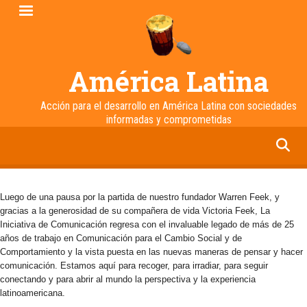
Pasar
al
contenido
principal
América Latina
Acción para el desarrollo en América Latina con sociedades
informadas y comprometidas
facebook
twitter
linkedin
instagram
Luego de una pausa por la partida de nuestro fundador Warren Feek, y
gracias a la generosidad de su compañera de vida Victoria Feek, La
Iniciativa de Comunicación regresa con el invaluable legado de más de 25
años de trabajo en Comunicación para el Cambio Social y de
Comportamiento y la vista puesta en las nuevas maneras de pensar y hacer
comunicación. Estamos aquí para recoger, para irradiar, para seguir
conectando y para abrir al mundo la perspectiva y la experiencia
latinoamericana.