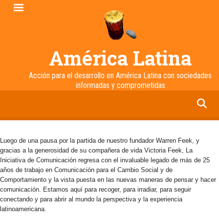
Pasar
al
contenido
principal
América Latina
Acción para el desarrollo en América Latina con sociedades
informadas y comprometidas
facebook
twitter
linkedin
instagram
Luego de una pausa por la partida de nuestro fundador Warren Feek, y
gracias a la generosidad de su compañera de vida Victoria Feek, La
Iniciativa de Comunicación regresa con el invaluable legado de más de 25
años de trabajo en Comunicación para el Cambio Social y de
Comportamiento y la vista puesta en las nuevas maneras de pensar y hacer
comunicación. Estamos aquí para recoger, para irradiar, para seguir
conectando y para abrir al mundo la perspectiva y la experiencia
latinoamericana.