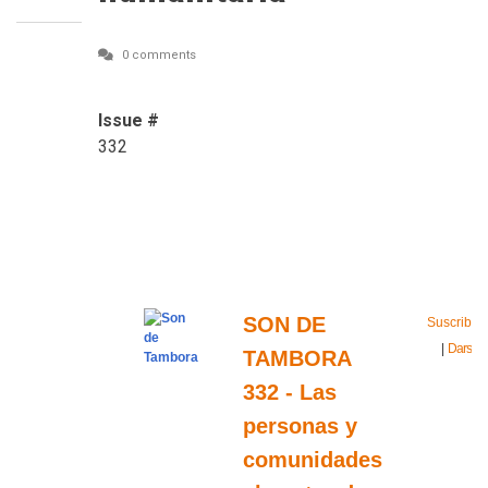
0 comments
Issue #
332
SON DE
Suscribirs
|
Darse d
TAMBORA
baj
332 - Las
personas y
comunidades