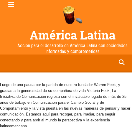
Pasar
al
contenido
principal
América Latina
Acción para el desarrollo en América Latina con sociedades
informadas y comprometidas
facebook
twitter
linkedin
instagram
Luego de una pausa por la partida de nuestro fundador Warren Feek, y
gracias a la generosidad de su compañera de vida Victoria Feek, La
Iniciativa de Comunicación regresa con el invaluable legado de más de 25
años de trabajo en Comunicación para el Cambio Social y de
Comportamiento y la vista puesta en las nuevas maneras de pensar y hacer
comunicación. Estamos aquí para recoger, para irradiar, para seguir
conectando y para abrir al mundo la perspectiva y la experiencia
latinoamericana.