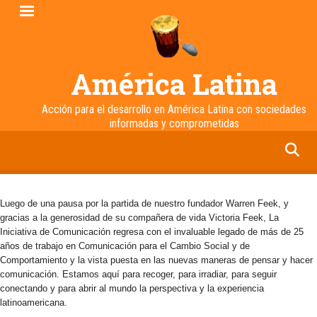
Pasar
al
contenido
principal
América Latina
Acción para el desarrollo en América Latina con sociedades
informadas y comprometidas
facebook
twitter
linkedin
instagram
Luego de una pausa por la partida de nuestro fundador Warren Feek, y
gracias a la generosidad de su compañera de vida Victoria Feek, La
Iniciativa de Comunicación regresa con el invaluable legado de más de 25
años de trabajo en Comunicación para el Cambio Social y de
Comportamiento y la vista puesta en las nuevas maneras de pensar y hacer
comunicación. Estamos aquí para recoger, para irradiar, para seguir
conectando y para abrir al mundo la perspectiva y la experiencia
latinoamericana.