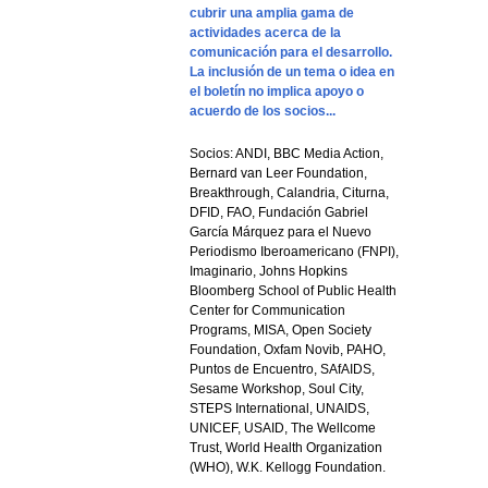
cubrir una amplia gama de
actividades acerca de la
comunicación para el desarrollo.
La inclusión de un tema o idea en
el boletín no implica apoyo o
acuerdo de los socios...
Socios: ANDI, BBC Media Action,
Bernard van Leer Foundation,
Breakthrough, Calandria, Citurna,
DFID, FAO, Fundación Gabriel
García Márquez para el Nuevo
Periodismo Iberoamericano (FNPI),
Imaginario, Johns Hopkins
Bloomberg School of Public Health
Center for Communication
Programs, MISA, Open Society
Foundation, Oxfam Novib, PAHO,
Puntos de Encuentro, SAfAIDS,
Sesame Workshop, Soul City,
STEPS International, UNAIDS,
UNICEF, USAID, The Wellcome
Trust, World Health Organization
(WHO), W.K. Kellogg Foundation.