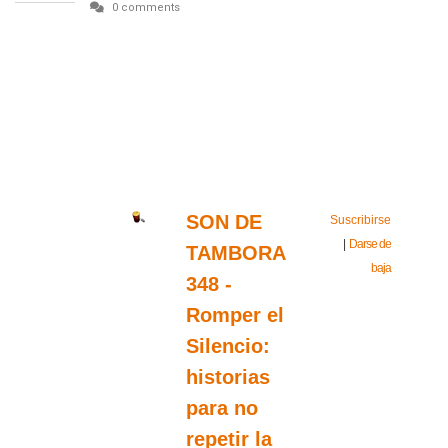
0 comments
SON DE
Suscribirse
|
Darse de
TAMBORA
baja
348 -
Romper el
Silencio:
historias
para no
repetir la