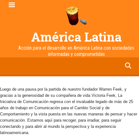
Pasar
al
contenido
principal
América Latina
Acción para el desarrollo en América Latina con sociedades
informadas y comprometidas
facebook
twitter
linkedin
instagram
Luego de una pausa por la partida de nuestro fundador Warren Feek, y
gracias a la generosidad de su compañera de vida Victoria Feek, La
Iniciativa de Comunicación regresa con el invaluable legado de más de 25
años de trabajo en Comunicación para el Cambio Social y de
Comportamiento y la vista puesta en las nuevas maneras de pensar y hacer
comunicación. Estamos aquí para recoger, para irradiar, para seguir
conectando y para abrir al mundo la perspectiva y la experiencia
latinoamericana.