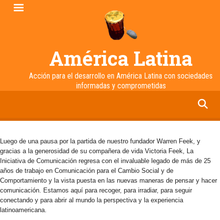
Pasar
al
contenido
principal
América Latina
Acción para el desarrollo en América Latina con sociedades
informadas y comprometidas
facebook
twitter
linkedin
instagram
Luego de una pausa por la partida de nuestro fundador Warren Feek, y
gracias a la generosidad de su compañera de vida Victoria Feek, La
Iniciativa de Comunicación regresa con el invaluable legado de más de 25
años de trabajo en Comunicación para el Cambio Social y de
Comportamiento y la vista puesta en las nuevas maneras de pensar y hacer
comunicación. Estamos aquí para recoger, para irradiar, para seguir
conectando y para abrir al mundo la perspectiva y la experiencia
latinoamericana.