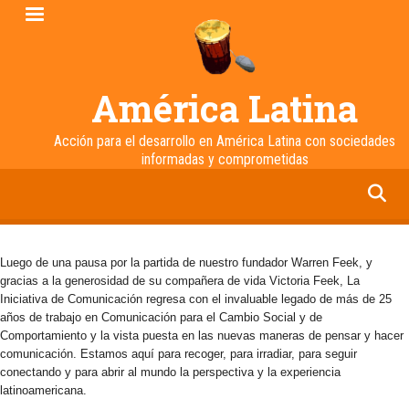
Pasar
al
contenido
principal
América Latina
Acción para el desarrollo en América Latina con sociedades
informadas y comprometidas
facebook
twitter
linkedin
instagram
Luego de una pausa por la partida de nuestro fundador Warren Feek, y
gracias a la generosidad de su compañera de vida Victoria Feek, La
Iniciativa de Comunicación regresa con el invaluable legado de más de 25
años de trabajo en Comunicación para el Cambio Social y de
Comportamiento y la vista puesta en las nuevas maneras de pensar y hacer
comunicación. Estamos aquí para recoger, para irradiar, para seguir
conectando y para abrir al mundo la perspectiva y la experiencia
latinoamericana.