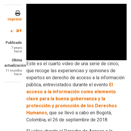
Imprimir
a+
a-
Publicado
7 years
hace
Última
Este es el cuarto video de una serie de cinco,
actualización
que recoge las experiencias y opiniones de
11 months
hace
expertos en derecho de acceso a la información
pública, entrevistados durante el evento
El
acceso a la información como elemento
clave para la buena gobernanza y la
protección y promoción de los Derechos
Humanos
, que se llevó a cabo en Bogotá,
Colombia, el 26 de septiembre de 2018.