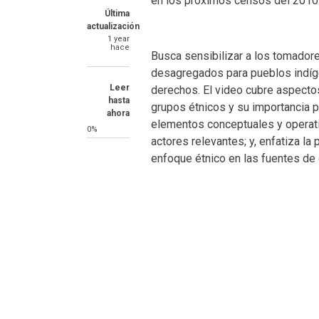
en los próximos censos del 2010
Última
actualización
1 year
hace
Busca sensibilizar a los tomadore
desagregados para pueblos indíg
Leer
derechos. El video cubre aspectos
hasta
grupos étnicos y su importancia pa
ahora
elementos conceptuales y operati
0%
actores relevantes; y, enfatiza la
enfoque étnico en las fuentes de 