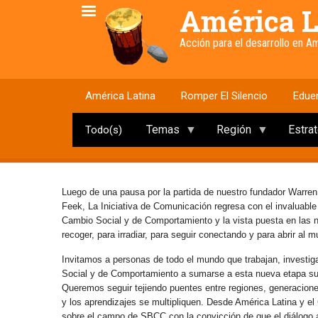
Pasar
América L
al
contenido
Acción para el desarrollo en 
principal
América Latina
Romper El Silencio
Edue
Temas
Región
Estra
Todo(s)
Luego de una pausa por la partida de nuestro fundador Warren
Feek, La Iniciativa de Comunicación regresa con el invaluabl
Cambio Social y de Comportamiento y la vista puesta en las
recoger, para irradiar, para seguir conectando y para abrir al 
Invitamos a personas de todo el mundo que trabajan, investig
Social y de Comportamiento a sumarse a esta nueva etapa s
Queremos seguir tejiendo puentes entre regiones, generaciones 
y los aprendizajes se multipliquen. Desde América Latina y e
sobre el campo de SBCC con la convicción de que el diálogo abi