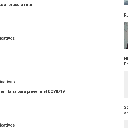
te al oráculo roto
R
cativos
H
E
cativos
unitaria para prevenir el COVID19
S
c
cativos