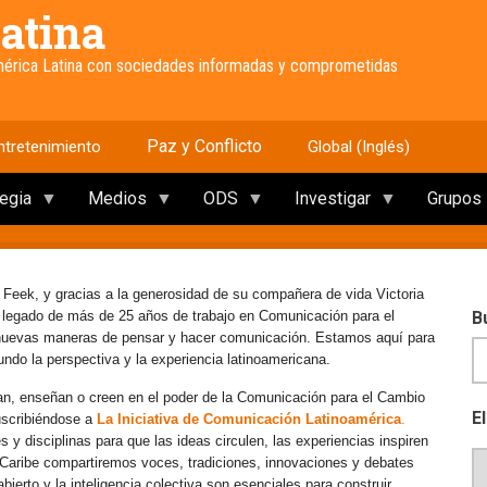
atina
América Latina con sociedades informadas y comprometidas
Paz y Conflicto
ntretenimiento
Global (Inglés)
tegia
Medios
ODS
Investigar
Grupos
 Feek, y gracias a la generosidad de su compañera de vida Victoria
e legado de más de 25 años de trabajo en Comunicación para el
B
 nuevas maneras de pensar y hacer comunicación. Estamos aquí para
mundo la perspectiva y la experiencia latinoamericana.
an, enseñan o creen en el poder de la Comunicación para el Cambio
E
uscribiéndose a
La Iniciativa de Comunicación Latinoamérica
.
y disciplinas para que las ideas circulen, las experiencias inspiren
l Caribe compartiremos voces, tradiciones, innovaciones y debates
erto y la inteligencia colectiva son esenciales para construir