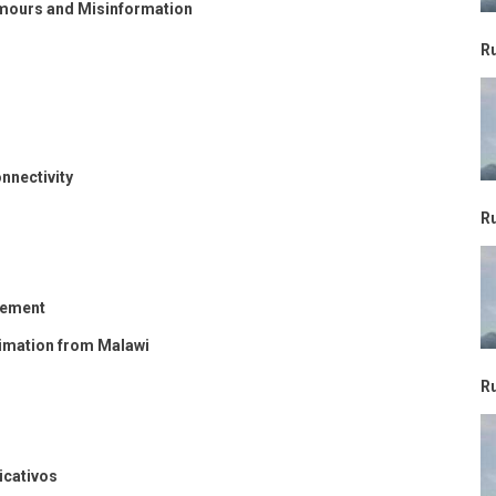
mours and Misinformation
R
nnectivity
R
gement
imation from Malawi
R
cativos