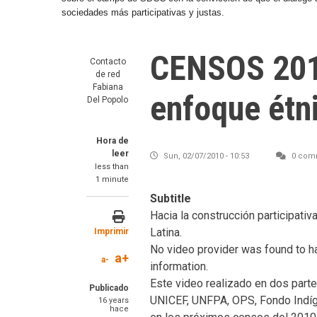
sociedades más participativas y justas.
CENSOS 2010
Contacto
de red
Fabiana
enfoque étn
Del Popolo
Hora de
leer
Sun, 02/07/2010 - 10:53
0 com
less than
1 minute
Subtitle
Hacia la construcción participati
Latina.
Imprimir
No video provider was found to h
a+
a-
information.
SummaryText
Este video realizado en dos part
Publicado
UNICEF, UNFPA, OPS, Fondo Indíge
16 years
hace