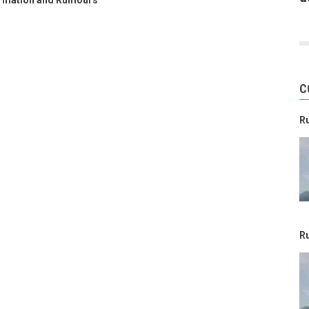
ormation and Rumours
C
R
R