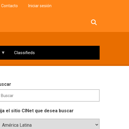
Contacto
Iniciar sesión
facebook
twitter
linkedin
instagram
Classifieds
uscar
lija el sitio CINet que desea buscar