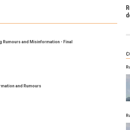
R
d
 Rumours and Misinformation - Final
C
R
ormation and Rumours
R