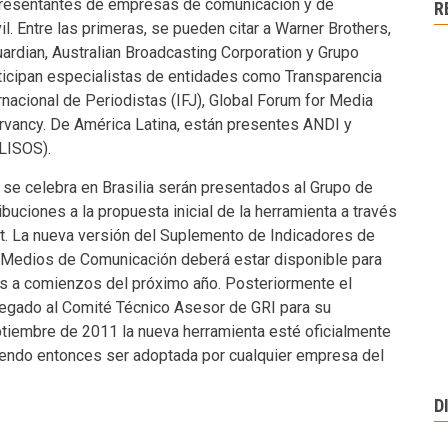
presentantes de empresas de comunicación y de
R
l. Entre las primeras, se pueden citar a Warner Brothers,
ardian, Australian Broadcasting Corporation y Grupo
articipan especialistas de entidades como Transparencia
ernacional de Periodistas (IFJ), Global Forum for Media
vancy. De América Latina, están presentes ANDI y
ALISOS).
 se celebra en Brasilia serán presentados al Grupo de
ibuciones a la propuesta inicial de la herramienta a través
et. La nueva versión del Suplemento de Indicadores de
e Medios de Comunicación deberá estar disponible para
s a comienzos del próximo año. Posteriormente el
egado al Comité Técnico Asesor de GRI para su
tiembre de 2011 la nueva herramienta esté oficialmente
diendo entonces ser adoptada por cualquier empresa del
D