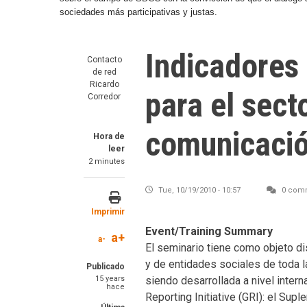
sociedades más participativas y justas.
Indicadores 
Contacto
de red
Ricardo
para el sect
Corredor
comunicaci
Hora de
leer
2 minutes
Tue, 10/19/2010 - 10:57
0 com
Imprimir
Event/Training Summary
a+
a-
El seminario tiene como objeto d
y de entidades sociales de toda l
Publicado
15 years
siendo desarrollada a nivel intern
hace
Reporting Initiative (GRI): el Sup