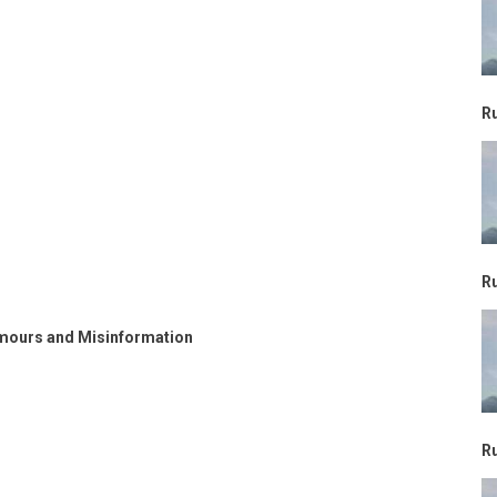
R
R
mours and Misinformation
R