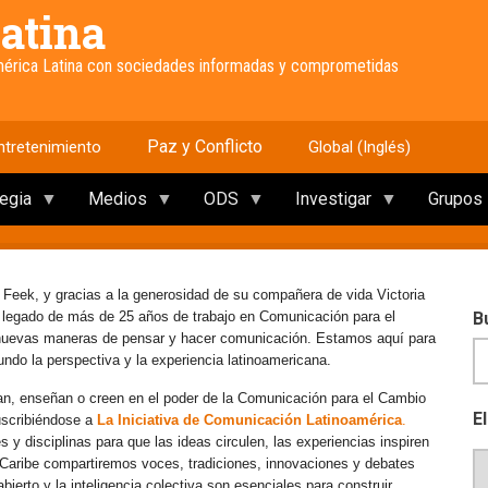
atina
América Latina con sociedades informadas y comprometidas
Paz y Conflicto
ntretenimiento
Global (Inglés)
tegia
Medios
ODS
Investigar
Grupos
 Feek, y gracias a la generosidad de su compañera de vida Victoria
e legado de más de 25 años de trabajo en Comunicación para el
B
 nuevas maneras de pensar y hacer comunicación. Estamos aquí para
mundo la perspectiva y la experiencia latinoamericana.
an, enseñan o creen en el poder de la Comunicación para el Cambio
E
uscribiéndose a
La Iniciativa de Comunicación Latinoamérica
.
y disciplinas para que las ideas circulen, las experiencias inspiren
l Caribe compartiremos voces, tradiciones, innovaciones y debates
erto y la inteligencia colectiva son esenciales para construir