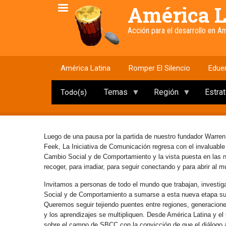
Pasar
América L
al
contenido
Acción para el desarrollo en 
principal
América Latina
Romper El Silencio
Edue
Temas
Región
Estra
Todo(s)
Luego de una pausa por la partida de nuestro fundador Warren
Feek, La Iniciativa de Comunicación regresa con el invaluabl
Cambio Social y de Comportamiento y la vista puesta en las
recoger, para irradiar, para seguir conectando y para abrir al 
Invitamos a personas de todo el mundo que trabajan, investig
Social y de Comportamiento a sumarse a esta nueva etapa s
Queremos seguir tejiendo puentes entre regiones, generaciones 
y los aprendizajes se multipliquen. Desde América Latina y e
sobre el campo de SBCC con la convicción de que el diálogo abi