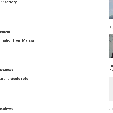
nnectivity
R
gement
imation from Malawi
H
cativos
E
te al oráculo roto
cativos
S