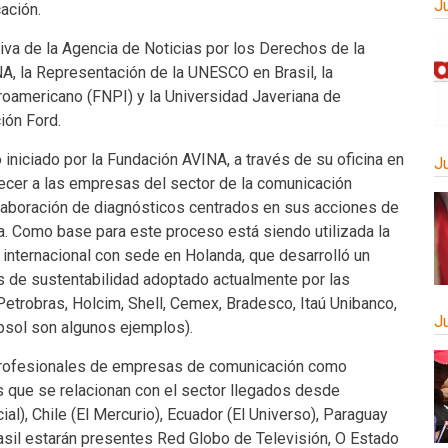
J
ación.
tiva de la Agencia de Noticias por los Derechos de la
NA, la Representación de la UNESCO en Brasil, la
oamericano (FNPI) y la Universidad Javeriana de
ión Ford.
 iniciado por la Fundación AVINA, a través de su oficina en
J
recer a las empresas del sector de la comunicación
elaboración de diagnósticos centrados en sus acciones de
a. Como base para este proceso está siendo utilizada la
internacional con sede en Holanda, que desarrolló un
s de sustentabilidad adoptado actualmente por las
etrobras, Holcim, Shell, Cemex, Bradesco, Itaú Unibanco,
J
psol son algunos ejemplos).
o profesionales de empresas de comunicación como
 que se relacionan con el sector llegados desde
al), Chile (El Mercurio), Ecuador (El Universo), Paraguay
asil estarán presentes Red Globo de Televisión, O Estado