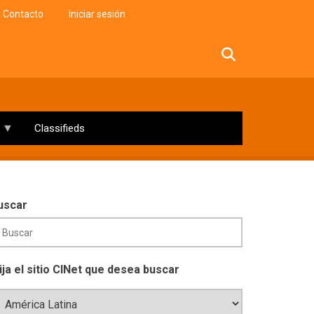
Contacto
Iniciar sesión
facebook
twitter
linkedin
instagram
Classifieds
uscar
lija el sitio CINet que desea buscar