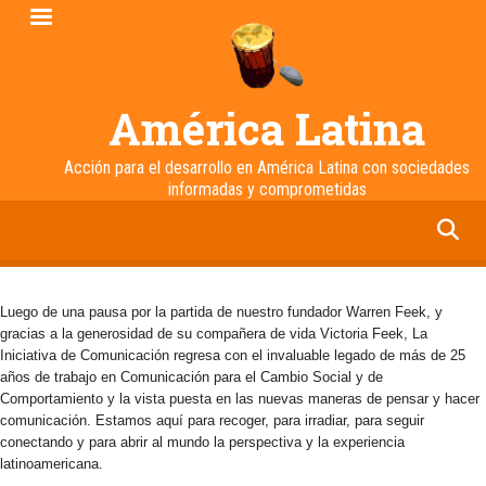
Pasar
al
contenido
principal
América Latina
Acción para el desarrollo en América Latina con sociedades
informadas y comprometidas
facebook
twitter
linkedin
instagram
Luego de una pausa por la partida de nuestro fundador Warren Feek, y
gracias a la generosidad de su compañera de vida Victoria Feek, La
Iniciativa de Comunicación regresa con el invaluable legado de más de 25
años de trabajo en Comunicación para el Cambio Social y de
Comportamiento y la vista puesta en las nuevas maneras de pensar y hacer
comunicación. Estamos aquí para recoger, para irradiar, para seguir
conectando y para abrir al mundo la perspectiva y la experiencia
latinoamericana.